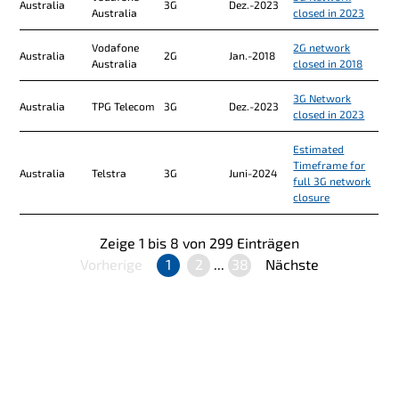
Australia
3G
Dez.-2023
Australia
closed in 2023
Vodafone
2G network
Australia
2G
Jan.-2018
Australia
closed in 2018
3G Network
Australia
TPG Telecom
3G
Dez.-2023
closed in 2023
Estimated
Timeframe for
Australia
Telstra
3G
Juni-2024
full 3G network
closure
Zeige
1
bis
8
von
299
Einträgen
Vorherige
1
2
...
38
Nächste