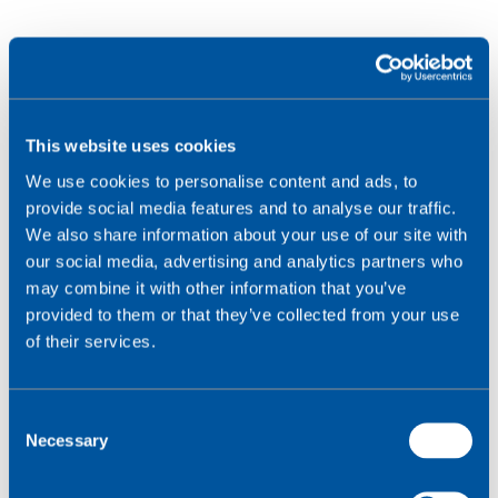
This website uses cookies
We use cookies to personalise content and ads, to
Je länger Sie warten,
provide social media features and to analyse our traffic.
We also share information about your use of our site with
desto schwieriger wird
our social media, advertising and analytics partners who
may combine it with other information that you’ve
es
provided to them or that they’ve collected from your use
of their services.
Selbst wenn Sie mit 2G oder 3G gut
zurechtkommen, sollten Sie Ihren Migrationsplan
C
jetzt in Angriff nehmen.
Necessary
o
Nutzen Sie die Gelegenheit, die neuesten
IoT-
n
Sicherheits
und
SIM-Technologien
einzuführen.
s