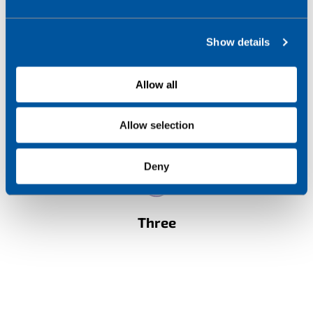
e
c
Show details
t
i
o
Allow all
n
Allow selection
Deny
Three