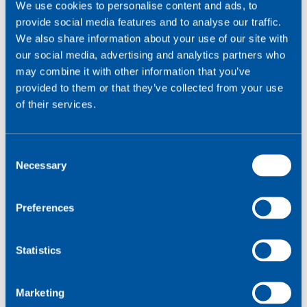
We use cookies to personalise content and ads, to
provide social media features and to analyse our traffic.
We also share information about your use of our site with
our social media, advertising and analytics partners who
may combine it with other information that you’ve
Eksempler på MNO’er
provided to them or that they’ve collected from your use
of their services.
C
Necessary
o
n
s
Preferences
e
n
t
Statistics
TDC
S
e
Marketing
l