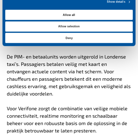
installatie,
Show details
e
NetFlow
, dat realtime inzicht geeft in dataverbruik
c
Allow all
per SIM, essentieel bij hoge datastromen om
t
kosten onder controle te houden.
Allow selection
i
o
Deny
Het resultaat
n
De PIM- en betaalunits worden uitgerold in Londense
taxi’s. Passagiers betalen veilig met kaart en
ontvangen actuele content via het scherm. Voor
chauffeurs en passagiers betekent dit een moderne
cashless ervaring, met gebruiksgemak en veiligheid als
duidelijke voordelen.
Voor Verifone zorgt de combinatie van veilige mobiele
connectiviteit, realtime monitoring en schaalbaar
beheer voor een robuuste basis om de oplossing in de
praktijk betrouwbaar te laten presteren.