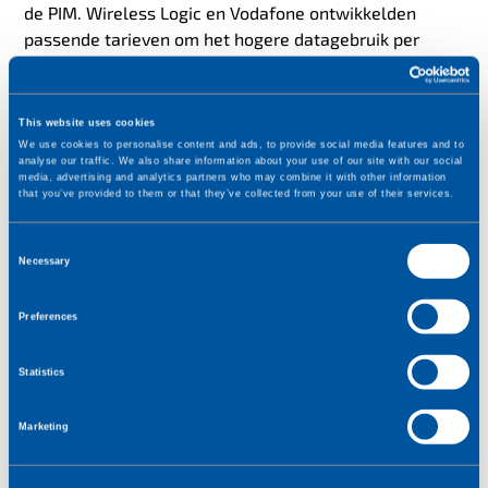
de PIM. Wireless Logic en Vodafone ontwikkelden
passende tarieven om het hogere datagebruik per
maand goed te ondersteunen.
This website uses cookies
We use cookies to personalise content and ads, to provide social media features and to
analyse our traffic. We also share information about your use of our site with our social
media, advertising and analytics partners who may combine it with other information
that you’ve provided to them or that they’ve collected from your use of their services.
C
Necessary
o
n
Grip op provisioning en verbruik
Preferences
s
e
Tijdens de uitrol blijken twee onderdelen extra
Statistics
n
belangrijk:
t
Marketing
S
een provisioning systeem waarmee Verifone SIM’s
e
kan activeren en beheren op het moment van
l