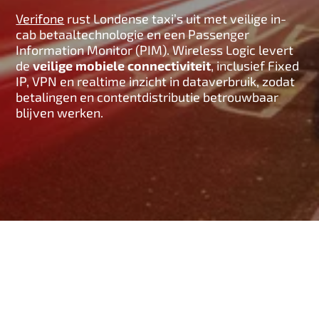
n
Verifone
rust Londense taxi’s uit met veilige in-
h
cab betaaltechnologie en een Passenger
o
Information Monitor (PIM). Wireless Logic levert
de
veilige mobiele connectiviteit
, inclusief Fixed
u
IP, VPN en realtime inzicht in dataverbruik, zodat
d
betalingen en contentdistributie betrouwbaar
blijven werken.