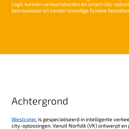
Logic kunnen verkeersborden en smart city-oploss
n
betrouwbaar en zonder onnodige fysieke bezoeke
h
o
u
d
Achtergrond
Westcotec
is gespecialiseerd in intelligente verk
city-oplossingen. Vanuit Norfolk (VK) ontwerpt en 