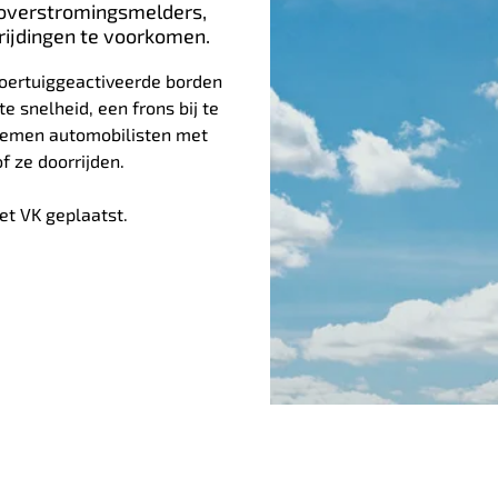
overstromingsmelders,
jdingen te voorkomen.
voertuiggeactiveerde borden
e snelheid, een frons bij te
temen automobilisten met
f ze doorrijden.
et VK geplaatst.