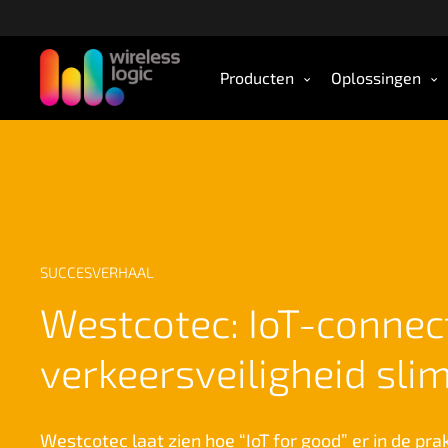
S
l
a
Producten
Oplossingen
o
v
e
r
n
a
a
r
SUCCESVERHAAL
d
e
Westcotec: IoT-connecti
h
o
verkeersveiligheid sl
o
f
d
Westcotec laat zien hoe “IoT for good” er in de prak
i