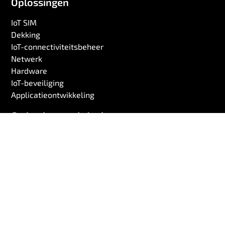
Oplossingen
IoT SIM
Dekking
IoT-connectiviteitsbeheer
Netwerk
Hardware
IoT-beveiliging
Applicatieontwikkeling
Op basis van uitdaging
Wereldwijde IoT-connectiviteit
Verlengde batterijduur
Maximale uptime
Toekomstbestendige oplossingen
Snellere marktintroductie
Lage totale eigendomskosten
Op bais van rol