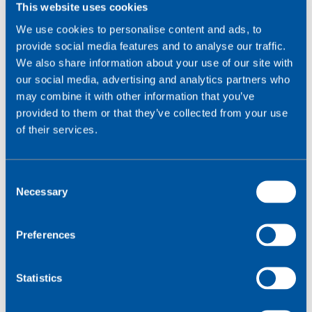
This website uses cookies
We use cookies to personalise content and ads, to
provide social media features and to analyse our traffic.
We also share information about your use of our site with
our social media, advertising and analytics partners who
may combine it with other information that you’ve
provided to them or that they’ve collected from your use
of their services.
De onzichtbare aanval: waarom
hackers edge-apparaten verkiezen
C
De beste parasieten doden hun gastheer niet. Ze
Necessary
o
nestelen zich rustig, maken het zich gemakkelijk
n
en gaan volledig onopgemerkt hun gang. Ze
s
Preferences
nemen wat...
e
n
t
Statistics
Lees meer
S
e