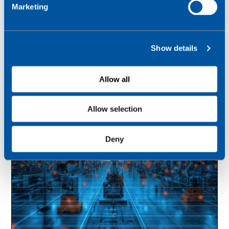
Marketing
l
e
c
Show details
t
i
o
Allow all
n
Allow selection
Deny