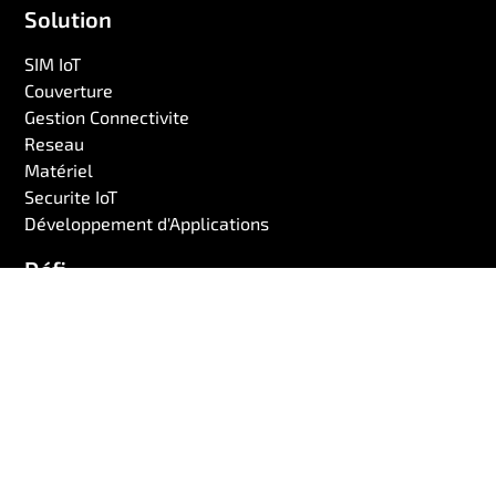
Solution
SIM IoT
Couverture
Gestion Connectivite
Reseau
Matériel
Securite IoT
Développement d'Applications
Défi
Connectivité IoT Mondiale
Autonomie de la Batterie
Maximiser la Disponibilité
Préparation à l'Avenir
Time to Market
Cout Total de Possession
Rôle