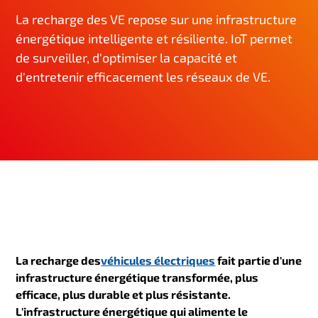
n
La recharge des VE repose sur une infrastructure
c
énergétique intelligente et résiliente. IoT permet
i
de surveiller, d'optimiser la capacité et
p
d'entretenir efficacement les réseaux de VE.
a
l
La recharge des
véhicules électriques
fait partie d'une
infrastructure énergétique transformée, plus
efficace, plus durable et plus résistante
.
L'infrastructure énergétique qui alimente le