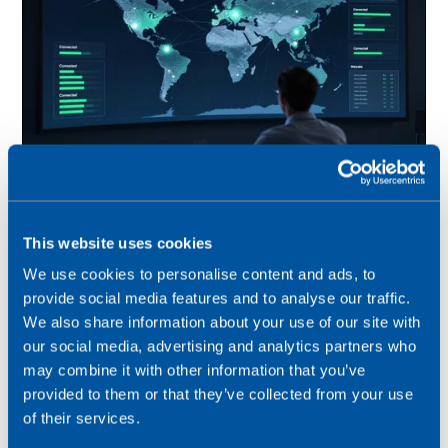
Comment l’eSIM permet-elle un IoT
This website uses cookies
résilient et rentable ?
We use cookies to personalise content and ads, to
provide social media features and to analyse our traffic.
Si vous n'avez pas envisagé l'eSIM pour votre
We also share information about your use of our site with
solution IoT, ou si vous l'avez écartée par le
our social media, advertising and analytics partners who
passé, revoyez votre position. La dernière
may combine it with other information that you’ve
norme...
provided to them or that they’ve collected from your use
of their services.