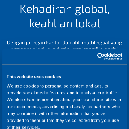
Kehadiran global,
i
n
keahlian lokal
?
Dengan jaringan kantor dan ahli multilingual yang
tersebar di seluruh dunia, kami memiliki posisi
yang unik untuk memahami dan menangani
kebutuhan khusus Anda, di mana pun Anda
berada.
This website uses cookies
We use cookies to personalise content and ads, to
Hubungi kami
provide social media features and to analyse our traffic.
We also share information about your use of our site with
our social media, advertising and analytics partners who
may combine it with other information that you’ve
provided to them or that they’ve collected from your use
of their services.