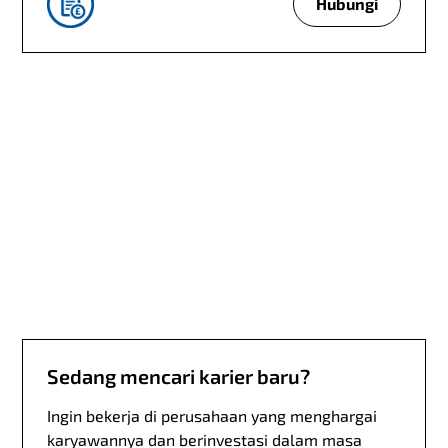
Hubungi
M
e
m
i
l
i
k
i
p
e
r
t
a
n
y
Sedang mencari karier baru?
a
a
Ingin bekerja di perusahaan yang menghargai
n
karyawannya dan berinvestasi dalam masa
s