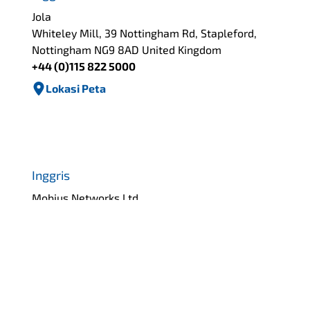
Jola
Whiteley Mill, 39 Nottingham Rd, Stapleford,
Nottingham NG9 8AD United Kingdom
+44 (0)115 822 5000
Lokasi Peta
Inggris
Mobius Networks Ltd
Walker Rd, Bardon Hill, Coalville LE67 1TU United
Kingdom
+44 (0)1530 511 180
Lokasi Peta