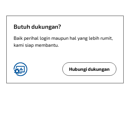
p
e
l
Butuh dukungan?
a
n
Baik perihal login maupun hal yang lebih rumit,
g
kami siap membantu.
g
a
n
?
Hubungi dukungan
B
u
t
u
h
d
u
k
u