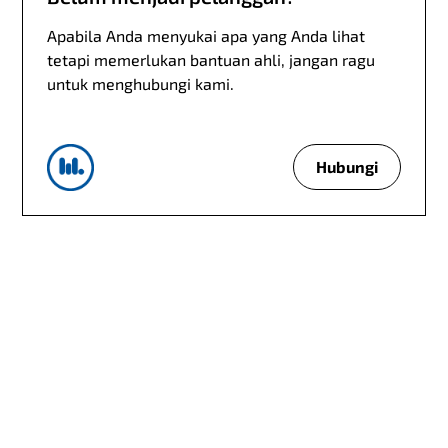
Apabila Anda menyukai apa yang Anda lihat
tetapi memerlukan bantuan ahli, jangan ragu
untuk menghubungi kami.
Hubungi
B
e
l
u
m
m
e
n
j
a
d
i