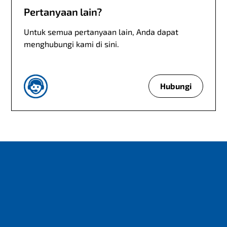
Pertanyaan lain?
r
i
Untuk semua pertanyaan lain, Anda dapat
e
menghubungi kami di sini.
r
b
a
r
Hubungi
P
u
e
?
r
t
a
n
y
a
a
n
l
a