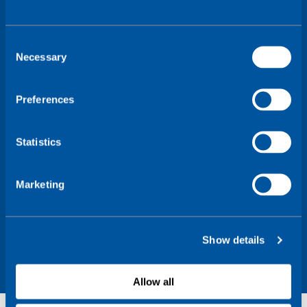
C
Necessary
o
n
s
Preferences
e
n
t
Statistics
S
e
Marketing
l
e
c
Show details
t
i
o
Allow all
n