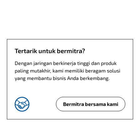
n
g
a
n
?
Tertarik untuk bermitra?
Dengan jaringan berkinerja tinggi dan produk
paling mutakhir, kami memiliki beragam solusi
yang membantu bisnis Anda berkembang.
Bermitra bersama kami
T
e
r
t
a