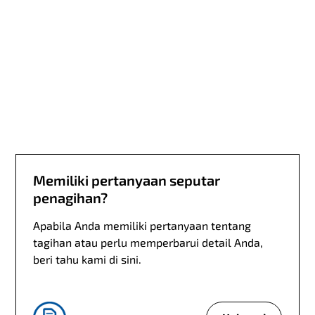
r
i
k
u
n
t
u
k
b
e
Memiliki pertanyaan seputar
r
m
penagihan?
i
Apabila Anda memiliki pertanyaan tentang
t
tagihan atau perlu memperbarui detail Anda,
r
beri tahu kami di sini.
a
?