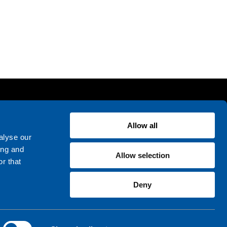
Allow all
alyse our
ing and
Allow selection
r that
Deny
Keamanan Informasi
Kelola Cookie
Privasi