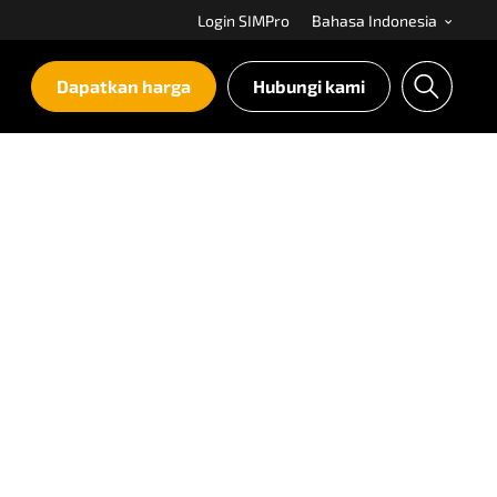
Login SIMPro
Bahasa Indonesia
Dapatkan harga
Hubungi kami
S
e
a
r
c
h