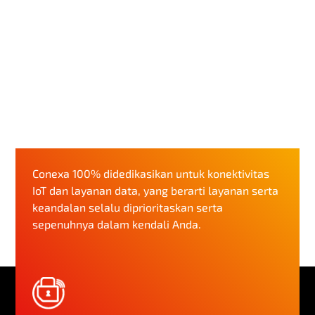
Conexa 100% didedikasikan untuk konektivitas
IoT dan layanan data, yang berarti layanan serta
keandalan selalu diprioritaskan serta
sepenuhnya dalam kendali Anda.