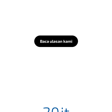
Baca ulasan kami
20
jt