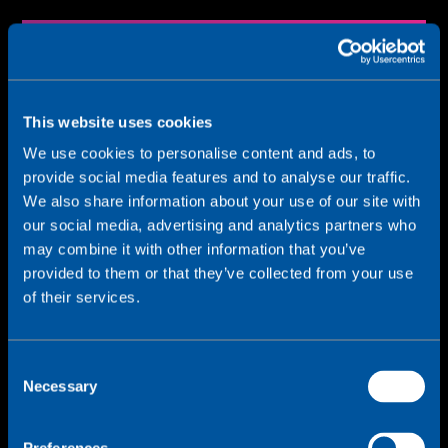
Satu SIM untuk pengerahan global.
Menggunakan wawasan dan kendali jaringan
yang mendalam untuk memecahkan masalah
This website uses cookies
serta menyelesaikan persoalan dalam waktu
nyata.
We use cookies to personalise content and ads, to
provide social media features and to analyse our traffic.
We also share information about your use of our site with
our social media, advertising and analytics partners who
may combine it with other information that you’ve
provided to them or that they’ve collected from your use
Berkembang pesat penuh
of their services.
keyakinan
C
Necessary
o
n
s