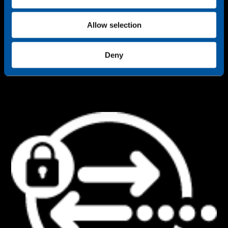
n
Allow selection
Deny