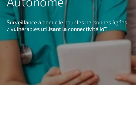
Autonome
n
c
i
Surveillance à domicile pour les personnes âgées
p
/ vulnérables utilisant la connectivité IoT.
a
l