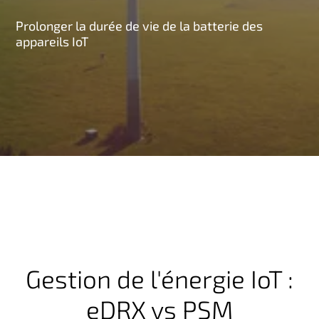
n
Prolonger la durée de vie de la batterie des
c
appareils IoT
i
p
a
l
Gestion de l'énergie IoT :
eDRX vs PSM