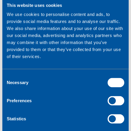
This website uses cookies
We use cookies to personalise content and ads, to
provide social media features and to analyse our traffic.
Le PSM (Power Saving Mode) est une
We also share information about your use of our site with
fonctionnalité des réseaux LPWA qui permet à un
our social media, advertising and analytics partners who
appareil de rester en veille plus longtemps
may combine it with other information that you’ve
qu'avec l'eDRX.
provided to them or that they’ve collected from your use
of their services.
La durée de la période PSM d'un appareil est négociée
entre le fournisseur de réseau et le logiciel de
l'appareil. En général, les réseaux autorisent une durée
C
minimale de veille de 4 heures et une durée maximale
Necessary
o
de 413 jours. Lorsqu'un appareil est en mode PSM, il
n
reste enregistré sur le réseau, mais ne transmet ni ne
s
reçoit de données. Les paquets de données envoyés à
Preferences
e
l'appareil pendant qu'il est en PSM sont stockés par le
n
réseau et délivrés lorsqu'il se réveille. Une fois sorti du
t
Statistics
PSM, l'appareil reste actif pour une durée définie, qui
S
est également négociée avec le réseau.