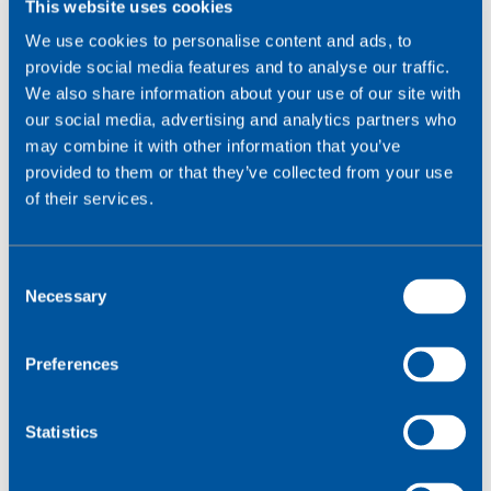
This website uses cookies
We use cookies to personalise content and ads, to
provide social media features and to analyse our traffic.
El modo de ahorro de energía (PSM) es una
We also share information about your use of our site with
función de la red LPWA que permite al dispositivo
our social media, advertising and analytics partners who
dormir durante más tiempo que con eDRX.
may combine it with other information that you’ve
provided to them or that they’ve collected from your use
La duración del periodo de PSM para un dispositivo se
of their services.
negocia entre el proveedor de red y el software del
dispositivo. Normalmente, las redes permiten un
tiempo de reposo mínimo de 4 horas y un máximo de
C
413 días. Cuando está en modo PSM, el dispositivo
Necessary
o
sigue registrado en la red, pero ya no transmite ni
n
recibe datos. Cualquier paquete de datos enviado al
s
Preferences
dispositivo cuando está en PSM es almacenado por la
e
red y entregado al despertar. Al despertar de PSM, un
n
dispositivo sólo está activo durante un tiempo
t
Statistics
determinado. Esta duración también se negocia con la
S
red.
e