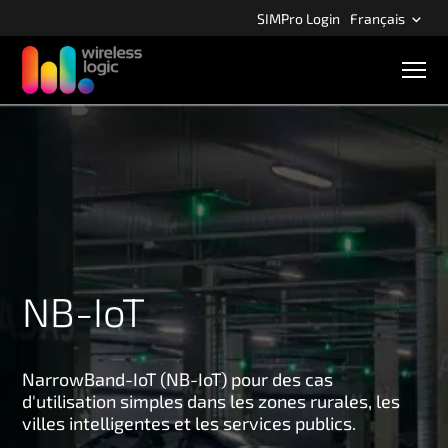
A
SIMPro Login
Français
c
c
N
é
a
v
d
i
e
g
r
a
t
a
i
u
o
c
n
m
o
o
n
b
NB-IoT
t
i
l
e
e
n
u
NarrowBand-IoT (NB-IoT) pour des cas
p
d'utilisation simples dans les zones rurales, les
r
villes intelligentes et les services publics.
i