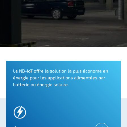
n
c
i
p
a
l
Le NB-IoT offre la solution la plus économe en
énergie pour les applications alimentées par
batterie ou énergie solaire.