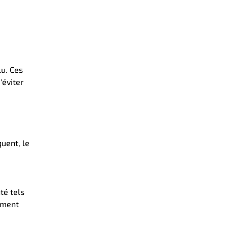
lu. Ces
'éviter
uent, le
té tels
dement