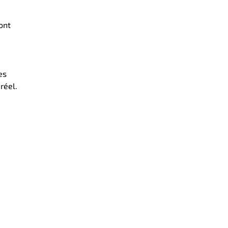
ont
es
réel.