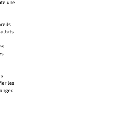
nte une
reils
ultats.
es
es
es
ier les
danger.