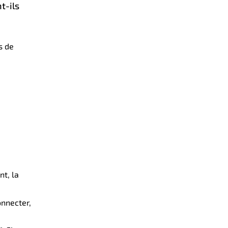
t-ils
s de
nt, la
onnecter,