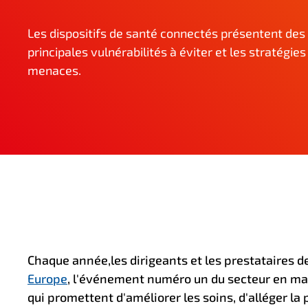
n
c
Les dispositifs de santé connectés présentent des
i
principales vulnérabilités à éviter et les stratégie
p
menaces.
a
l
Chaque année,
les dirigeants et les prestataires 
Europe
, l'événement numéro un du secteur en mat
qui promettent d'améliorer les soins, d'alléger la 