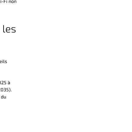
i-Fi non
 les
eils
025 à
2035).
 du