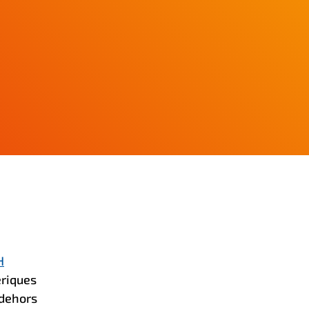
H
ériques
 dehors