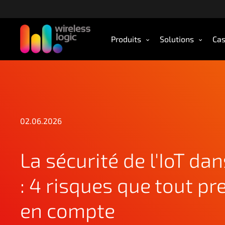
A
c
c
Produits
Solutions
Cas
é
d
e
r
a
u
c
02.06.2026
o
n
t
La sécurité de l'IoT dan
e
n
: 4 risques que tout pr
u
p
en compte
r
i