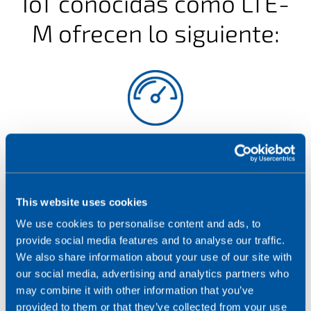
IoT conocidas como LTE-
M ofrecen lo siguiente:
Rendimiento
LTE Cat 6 ha mejorado la latencia y la tasa de bits
(o velocidad) a 300Mbps frente a los 150Mbps
This website uses cookies
que ofrecía LTE Cat 4. Si bien este rendimiento
We use cookies to personalise content and ads, to
tiene un beneficio significativo para los usuarios
provide social media features and to analyse our traffic.
de teléfonos inteligentes o tablets y en las
aplicaciones basadas en LTE Gateway o Router,
We also share information about your use of our site with
no tiene ningún beneficio real para la mayoría de
our social media, advertising and analytics partners who
las aplicaciones de IoT. El consumo de energía, y
may combine it with other information that you’ve
por tanto la duración de la batería de LTE Cat 6 es
provided to them or that they’ve collected from your use