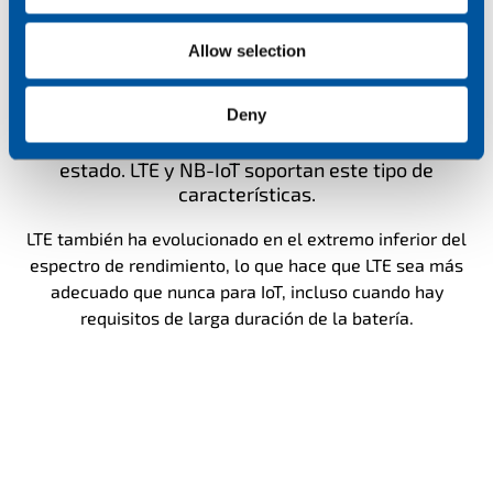
El modo de ahorro de energía es increíblemente
útil cuando los dispositivos no necesitan estar
Allow selection
localizables entre el envío de mensajes. Puedes
configurar tus dispositivos para que entren en
Deny
hibernación, pero siguen siendo capaces de
mantener la red al día con las actualizaciones de
estado. LTE y NB-IoT soportan este tipo de
características.
LTE también ha evolucionado en el extremo inferior del
espectro de rendimiento, lo que hace que LTE sea más
adecuado que nunca para IoT, incluso cuando hay
requisitos de larga duración de la batería.