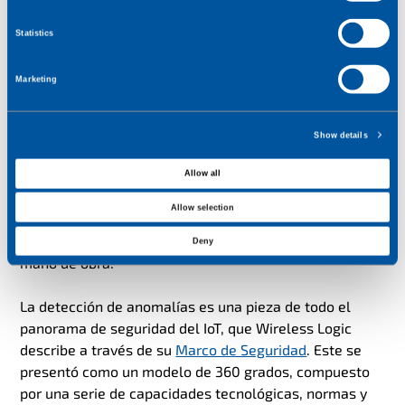
frecuencia, la
seguridad del IoT
se piensa a posteriori,
e
cuando las soluciones ya están sobre el terreno.
Statistics
n
t
Esto es un error, porque los mejores resultados se
Marketing
S
obtienen cuando las empresas están preparadas, tanto
e
para prevenir los ataques como para detectarlos y
l
reaccionar en caso de que se produzcan.
Show details
e
c
Incorporar la automatización a las medidas de
Allow all
t
seguridad de su solución también le ayuda a gestionar
Allow selection
i
los costes y el tiempo de actuación, al reducir la
o
dependencia de tareas manuales que requieren mucha
Deny
n
mano de obra.
La detección de anomalías es una pieza de todo el
panorama de seguridad del IoT, que Wireless Logic
describe a través de su
Marco de Seguridad
. Este se
presentó como un modelo de 360 grados, compuesto
por una serie de capacidades tecnológicas, normas y