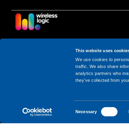
Síguenos
This website uses cookie
We use cookies to personal
traffic. We also share info
analytics partners who may
they’ve collected from your
C
Necessary
o
n
© 2026 Wireless Logic. Registered in England 03880663
s