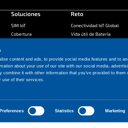
Soluciones
Reto
SIM IoT
Conectividad IoT Global
Cobertura
Vida útil de Batería
Gestion de Conectividad
Maximizar Tiempo de
IoT
Actividad
s
Red
Preparación para el
ise content and ads, to provide social media features and to an
Futuro
rmation about your use of our site with our social media, advertis
Hardware
 combine it with other information that you’ve provided to them o
Tiempo de
Seguridad IoT
 use of their services.
Comercializacion
Desarrollo de
Coste Total de Propiedad
Aplicaciones
Preferences
Statistics
Marketing
Declaración Contra
Seguridad de la
Gesti
Esclavitud y Trafico de
Información