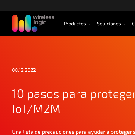
S
k
i
Productos
Soluciones
C
p
t
o
m
a
i
n
08.12.2022
c
o
10 pasos para proteger
n
t
IoT/M2M
e
n
t
Una lista de precauciones para ayudar a proteger 