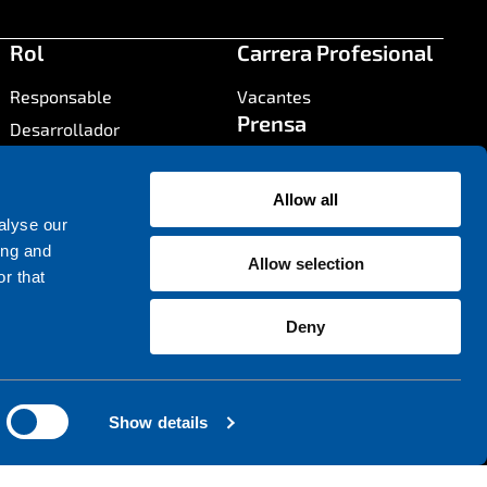
Rol
Carrera Profesional
Responsable
Vacantes
Prensa
Desarrollador
Arquitecto de Sistemas
Información de Prensa
Contacto
Allow all
alyse our
Contáctanos
ing and
Allow selection
Ubicación de Oficinas
r that
Deny
Show details
onar Cookies
Politica de Privacidad
Divulgación Responsable