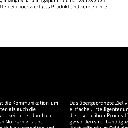
ik, Shanghai und Singapur mit einer weltweiten
alten ein hochwertiges Produkt und können ihre
ist die Kommunikation, um
Das übergeordnete Ziel v
ten als auch die
einfacher, intelligenter
rd seit jeher durch die
die in viele ihrer Produk
en Nutzern erlaubt,
geworden sind, benötigten
n Hub zu verwalten und
lässt, effektiv im Feld 