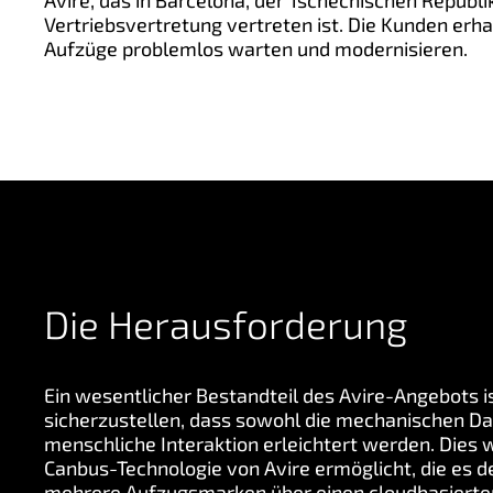
Avire, das in Barcelona, der Tschechischen Republ
Vertriebsvertretung vertreten ist. Die Kunden erh
Aufzüge problemlos warten und modernisieren.
Die Herausforderung
Ein wesentlicher Bestandteil des Avire-Angebots 
sicherzustellen, dass sowohl die mechanischen Da
menschliche Interaktion erleichtert werden. Dies wi
Canbus-Technologie von Avire ermöglicht, die es d
mehrere Aufzugsmarken über einen cloudbasierte