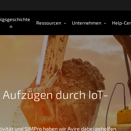
olgsgeschichte
Ressourcen
Unternehmen
Help-Cen
n
 Aufzügen durch IoT-
tivität und SIMPro haben wir Avire dabei geholfen,