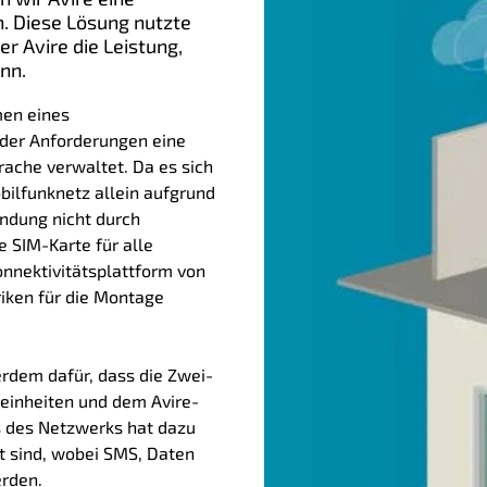
n. Diese Lösung nutzte
 Avire die Leistung,
nn.
men eines
der Anforderungen eine
rache verwaltet. Da es sich
ilfunknetz allein aufgrund
indung nicht durch
e SIM-Karte für alle
onnektivitätsplattform von
briken für die Montage
rdem dafür, dass die Zwei-
inheiten und dem Avire-
s des Netzwerks hat dazu
t sind, wobei SMS, Daten
erden.