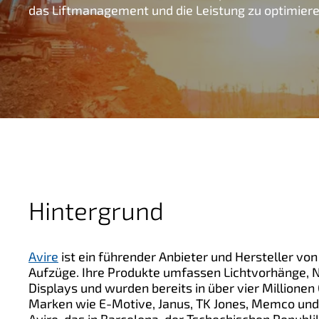
das Liftmanagement und die Leistung zu optimiere
g
e
n
Hintergrund
Avire
ist ein führender Anbieter und Hersteller v
Aufzüge. Ihre Produkte umfassen Lichtvorhänge, N
Displays und wurden bereits in über vier Millione
Marken wie E-Motive, Janus, TK Jones, Memco un