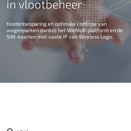
in vlootbeheer
n
h
o
Kostenbesparing en optimale controle van
u
wagenparken dankzij het WeMob-platform en de
d
SIM-kaarten met vaste IP van Wireless Logic.