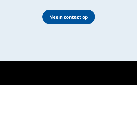
Neem contact op
Blijf op de hoogte
Ontvang het laatste IoT-nieuws en inzichten direct in
uw inbox