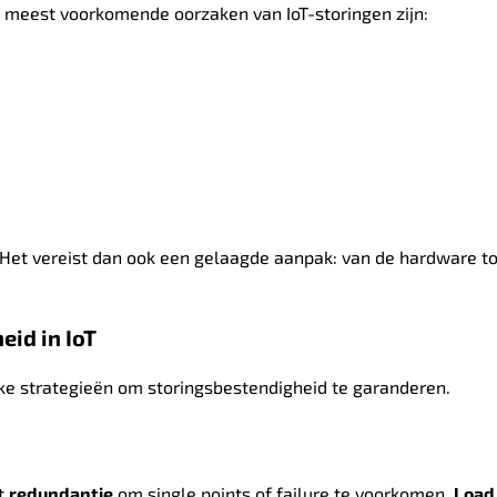
De meest voorkomende oorzaken van IoT-storingen zijn:
. Het vereist dan ook een gelaagde aanpak: van de hardware to
id in IoT
ijke strategieën om storingsbestendigheid te garanderen.
t
redundantie
om single points of failure te voorkomen.
Load