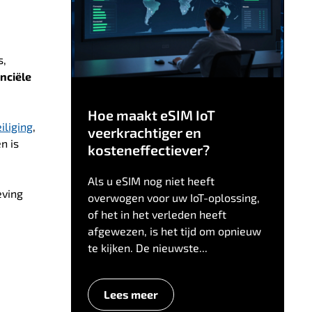
s,
nciële
Hoe maakt eSIM IoT
iliging
,
veerkrachtiger en
n is
kosteneffectiever?
Als u eSIM nog niet heeft
eving
overwogen voor uw IoT-oplossing,
of het in het verleden heeft
afgewezen, is het tijd om opnieuw
te kijken. De nieuwste...
Lees meer