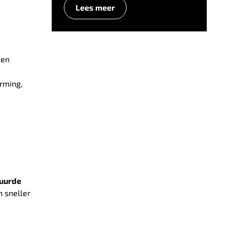
Lees meer
Een
rming,
tuurde
 sneller