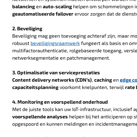
balancing
en
auto-scaling
helpen om schommelingen in 
geautomatiseerde failover
ervoor zorgen dat de dienstve
2. Beveiliging
Beveiliging mag geen toevoeging achteraf zijn, maar moe
robuust
beveiligingsraamwerk
fungeert als basis en om
multifactorauthenticatie, rolgebaseerde toegang, vers
netwerksegmentatie en patchmanagement.
3. Optimalisatie van serviceprestaties
Content delivery networks (CDN’s)
,
caching
en
edge c
capaciteitsplanning
voorkomt knelpunten, terwijl
rate 
4. Monitoring en voorspellend onderhoud
Met de juiste tools kan uw IoT-infrastructuur, inclusief
voorspellende analyses
helpen bij het anticiperen op 
opgespoord en kunnen meldingen en incidentmanageme