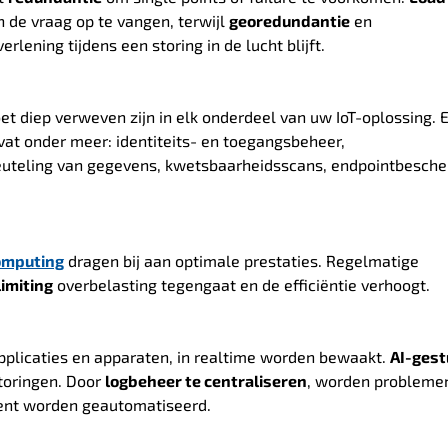
de vraag op te vangen, terwijl
georedundantie
en
rlening tijdens een storing in de lucht blijft.
t diep verweven zijn in elk onderdeel van uw IoT-oplossing. 
vat onder meer: identiteits- en toegangsbeheer,
leuteling van gegevens, kwetsbaarheidsscans, endpointbesche
omputing
dragen bij aan optimale prestaties. Regelmatige
limiting
overbelasting tegengaat en de efficiëntie verhoogt.
 applicaties en apparaten, in realtime worden bewaakt.
AI-ges
storingen. Door
logbeheer te centraliseren
, worden problemen
nt worden geautomatiseerd.