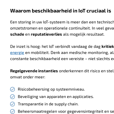
Waarom beschikbaarheid in IoT cruciaal is
Een storing in uw IoT-systeem is meer dan een technisc
omzetstromen en operationele continuïteit. In veel geval
schade
en
reputatieverlies
als mogelijk resultaat
.
De inzet is hoog: het IoT verbindt vandaag de dag
kritie
energie
en mobiliteit. D
enk aan medische monitoring, al
constante beschikbaarheid een vereiste – niet slechts e
Regelgevende instanties
onderkennen dit risico en ste
omvat onder meer:
Risicobeheersing op systeemniveau.
Beveiliging van apparaten en applicaties.
Transparantie in de supply chain.
Beheersmaatregelen voor gegevensintegriteit en ser