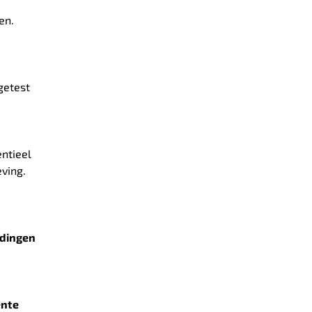
en.
getest
entieel
ving.
dingen
ënte