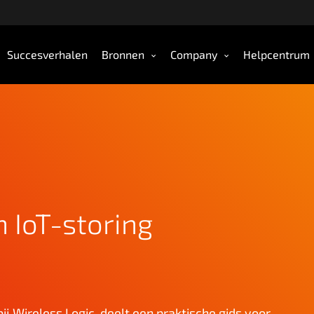
Succesverhalen
Bronnen
Company
Helpcentrum
 IoT-storing
j Wireless Logic, deelt een praktische gids voor