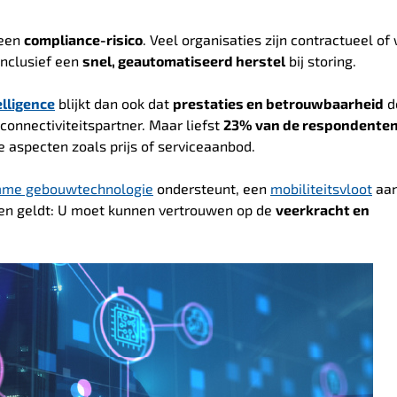
 een
compliance-risico
. Veel organisaties zijn contractueel of 
inclusief een
snel, geautomatiseerd herstel
bij storing.
elligence
blijkt dan ook dat
prestaties en betrouwbaarheid
d
connectiviteitspartner. Maar liefst
23% van de respondente
e aspecten zoals prijs of serviceaanbod.
mme gebouwtechnologie
ondersteunt, een
mobiliteitsvloot
aan
allen geldt: U moet kunnen vertrouwen op de
veerkracht en