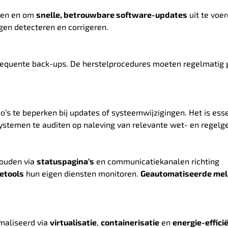
eren en om
snelle, betrouwbare software-updates
uit te voer
en detecteren en corrigeren.
equente back-ups. De herstelprocedures moeten regelmatig 
o’s te beperken bij updates of systeemwijzigingen. Het is ess
ystemen te auditen op naleving van relevante wet- en regelge
houden via
statuspagina’s
en communicatiekanalen richting
cetools
hun eigen diensten monitoren.
Geautomatiseerde mel
maliseerd via
virtualisatie
,
containerisatie
en
energie-effici