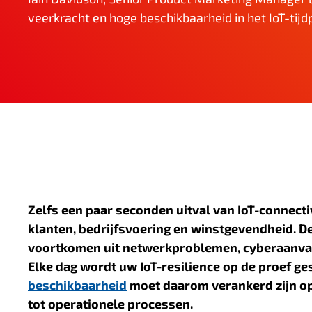
n
veerkracht en hoge beschikbaarheid in het IoT-tijd
h
o
u
d
Zelfs een paar seconden uitval van IoT-connec
klanten, bedrijfsvoering en winstgevendheid. De 
voortkomen uit netwerkproblemen, cyberaanvall
Elke dag wordt uw IoT-resilience op de proef ge
beschikbaarheid
moet daarom verankerd zijn op
tot operationele processen
.