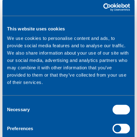
Back-up en testen
This website uses cookies
Hoe veerkrachtig u ontwerpt, bepaalt de robuustheid
van uw oplossing. Neem het volgende op:
We use cookies to personalise content and ads, to
provide social media features and to analyse our traffic.
Fail-safe- en redundantiemechanismen
- vermijd
We also share information about your use of our site with
single points of failure. Gebruik dubbele voedingen,
our social media, advertising and analytics partners who
extra communicatiepaden en zorg dat het
may combine it with other information that you’ve
apparaat blijft functioneren bij componentuitval.
provided to them or that they’ve collected from your use
Testen en kwaliteitsborging -
voer regelmatig
of their services.
tests uit
om kwetsbaarheden te identificeren.
Stresstest onder zware belasting of
C
netwerkstoringen en vraag certificering aan bij
Necessary
o
erkende beveiligingsinstanties.
n
s
Preferences
e