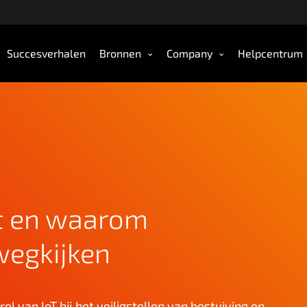
Succesverhalen
Bronnen
Company
Helpcentrum
dt en waarom
wegkijken
l van IoT bij het veiligstellen van bestuiving en