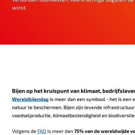
n
winst.
h
o
u
d
Bijen op het kruispunt van klimaat, bedrijfsleve
Wereldbijendag
is meer dan een symbool - het is een 
natuur te beschermen. Bijen zijn levende infrastructuu
voedselproductie, klimaatbestendigheid en biodiversitei
Volgens de
FAO
is meer dan
75% van de wereldwijde 