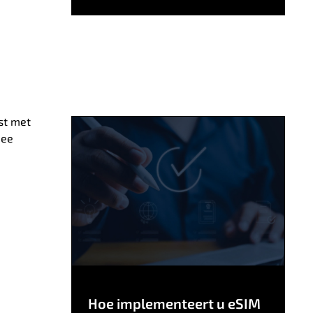
ust met
ee
Hoe implementeert u eSIM