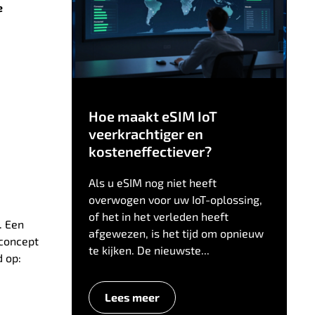
e
Hoe maakt eSIM IoT
veerkrachtiger en
kosteneffectiever?
Als u eSIM nog niet heeft
overwogen voor uw IoT-oplossing,
of het in het verleden heeft
. Een
afgewezen, is het tijd om opnieuw
 concept
te kijken. De nieuwste...
d op:
Lees meer