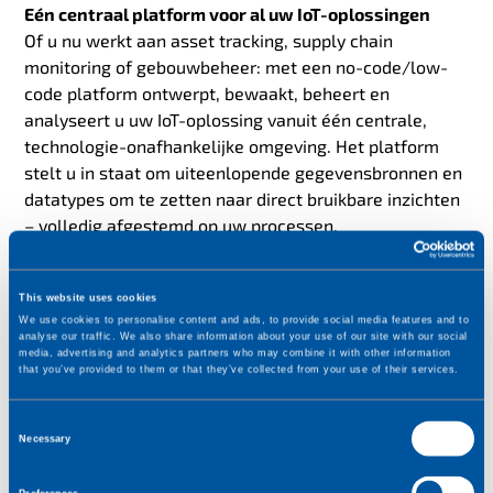
Eén centraal platform voor al uw IoT-oplossingen
Of u nu werkt aan asset tracking, supply chain
monitoring of gebouwbeheer: met een no-code/low-
code platform ontwerpt, bewaakt, beheert en
analyseert u uw IoT-oplossing vanuit één centrale,
technologie-onafhankelijke omgeving. Het platform
stelt u in staat om uiteenlopende gegevensbronnen en
datatypes om te zetten naar direct bruikbare inzichten
– volledig afgestemd op uw processen.
Navigeren door een complex IoT-landschap
This website uses cookies
IoT bestaat uit een
gelaagd ecosysteem van devices,
We use cookies to personalise content and ads, to provide social media features and to
analyse our traffic. We also share information about your use of our site with our social
netwerken, cloudoplossingen en backend-
media, advertising and analytics partners who may combine it with other information
that you’ve provided to them or that they’ve collected from your use of their services.
systemen.
Door hier vroegtijdig over na te denken en
samen te werken met een ervaren IoT-partner, creëert
C
u een solide basis voor duurzame resultaten.
Necessary
o
n
Een connectiviteitsprovider wordt pas écht een