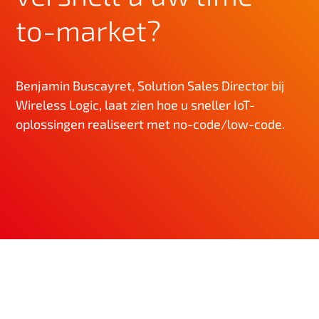
n
to-market?
h
o
u
d
Benjamin Buscayret, Solution Sales Director bij
Wireless Logic, laat zien hoe u sneller IoT-
oplossingen realiseert met no-code/low-code.