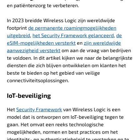
en patiëntenzorg te verbeteren.
In 2023 breidde Wireless Logic zijn wereldwijde
footprint
de permanente roamingmogelijkheden
uitgebreid
,
het Security Framework gelanceerd
,
de
eSIM-mogelijkheden versterkt
en
zijn wereldwijde
aanwezigheid versterkt
om aan de vraag van bedrijven
te voldoen. In dit artikel kijken we naar de belangrijkste
diensten die zich blijven ontwikkelen om klanten het
beste te bieden op het gebied van veilige
connectiviteitsoplossingen.
IoT-beveiliging
Het
Security Framework
van Wireless Logic is een
model dat is ontworpen om IoT-beveiliging tegen te
gaan. Het omvat een reeks technologische
mogelijkheden, normen en best practices om het
identiteits- en authenticatiebeleid te versterken en te