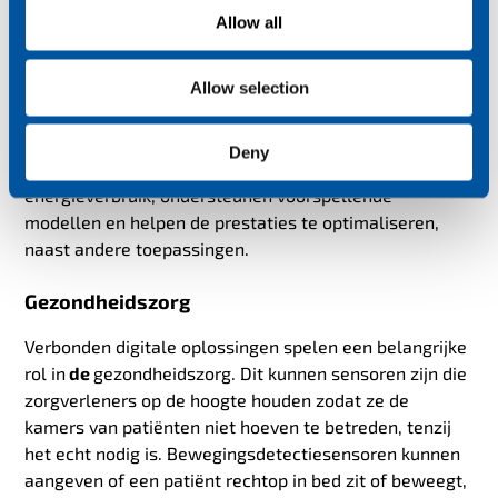
impact die de
uitschakeling van het 2G/3G-netwerk
o
Allow all
kan hebben op de uitrol van slimme meters en andere
n
energietoepassingen. Robuuste IoT-connectiviteit
Allow selection
ondersteunt deze transformatie en verbindt apparaten
en oplossingen zoals waterkrachtcentrales,
microgrids, windturbines, zonneparken, batterijopslag
Deny
en meer. Deze oplossingen geven feedback over
energieverbruik, ondersteunen voorspellende
modellen en helpen de prestaties te optimaliseren,
naast andere toepassingen.
Gezondheidszorg
Verbonden digitale oplossingen spelen een belangrijke
rol in
de
gezondheidszorg. Dit kunnen sensoren zijn die
zorgverleners op de hoogte houden zodat ze de
kamers van patiënten niet hoeven te betreden, tenzij
het echt nodig is. Bewegingsdetectiesensoren kunnen
aangeven of een patiënt rechtop in bed zit of beweegt,