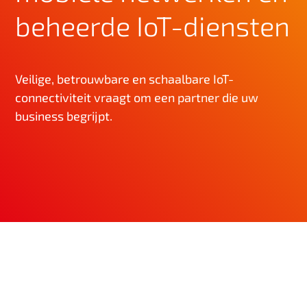
n
beheerde IoT-diensten
h
o
u
Veilige, betrouwbare en schaalbare IoT-
d
connectiviteit vraagt om een partner die uw
business begrijpt.