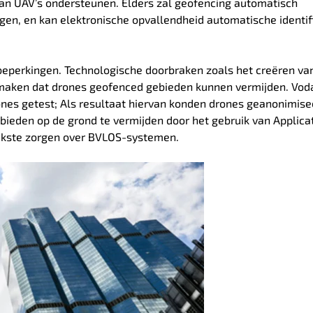
 van UAV’s ondersteunen.
Elders zal geofencing automatisch
n, en kan elektronische opvallendheid automatische identif
beperkingen.
Technologische doorbraken zoals het creëren va
jk maken dat drones geofenced gebieden kunnen vermijden.
Vod
ones getest;
Als resultaat hiervan konden drones geanonimis
ieden op de grond te vermijden door het gebruik van Applica
rijkste zorgen over BVLOS-systemen.