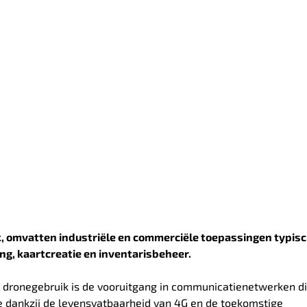
ik, omvatten industriële en commerciële toepassingen typis
g, kaartcreatie en inventarisbeheer.
 dronegebruik is de vooruitgang in communicatienetwerken d
e dankzij de levensvatbaarheid van 4G en de toekomstige