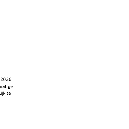
 2026.
matige
jk te