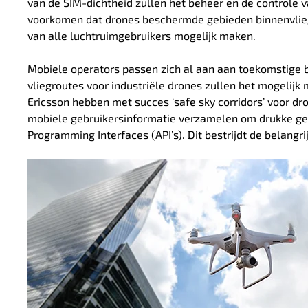
van de SIM-dichtheid zullen het beheer en de controle
voorkomen dat drones beschermde gebieden binnenvliege
van alle luchtruimgebruikers mogelijk maken.
Mobiele operators passen zich al aan aan toekomstige 
vliegroutes voor industriële drones zullen het mogeli
Ericsson hebben met succes ‘safe sky corridors’ voor dr
mobiele gebruikersinformatie verzamelen om drukke geb
Programming Interfaces (API’s).
Dit bestrijdt de belang