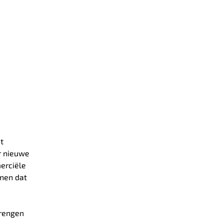
t
r nieuwe
rciële
onen dat
brengen