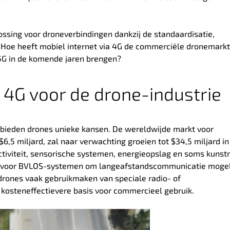
lossing voor droneverbindingen dankzij de standaardisatie,
 Hoe heeft mobiel internet via 4G de commerciële dronemarkt
 5G in de komende jaren brengen?
 4G voor de drone-industrie
jn, bieden drones unieke kansen. De wereldwijde markt voor
,5 miljard, zal naar verwachting groeien tot $34,5 miljard in
tiviteit, sensorische systemen, energieopslag en soms kunst
eel voor BVLOS-systemen om langeafstandscommunicatie mogeli
rones vaak gebruikmaken van speciale radio- of
 kosteneffectievere basis voor commercieel gebruik.