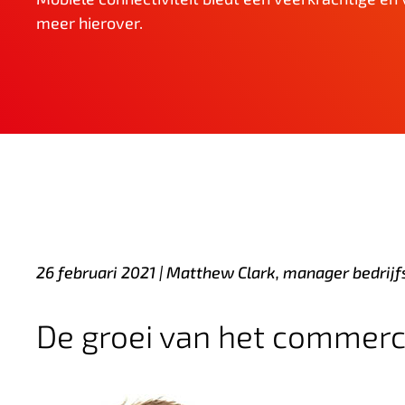
n
meer hierover.
h
o
u
d
26 februari 2021 |
Matthew Clark, manager bedrijf
De groei van het commerc