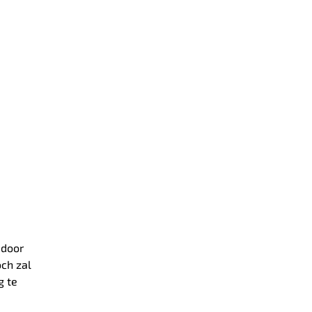
 door
och zal
g te