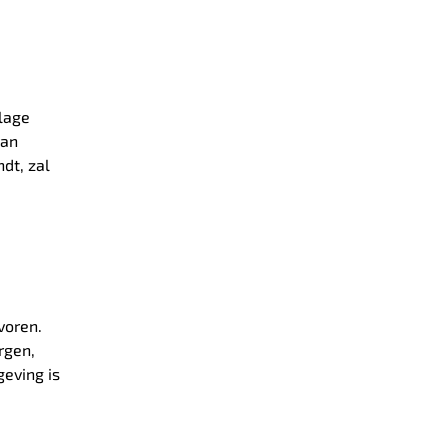
lage
van
dt, zal
voren.
rgen,
eving is