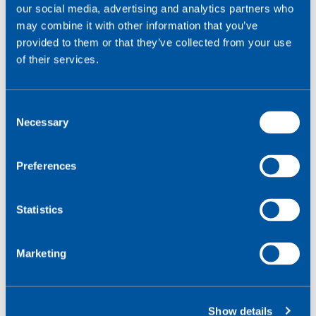
our social media, advertising and analytics partners who
naar interactieve belevingen. IoT speelt hierin een
may combine it with other information that you’ve
centrale rol.
provided to them or that they’ve collected from your use
of their services.
Bezoekers kunnen met hun smartphone of via digitale
installaties aanvullende informatie, audiovisuele
content of spelelementen ervaren, afgestemd op hun
C
locatie binnen het museum of interessegebied.
Necessary
o
n
s
Preferences
e
n
t
Statistics
S
e
Marketing
l
e
Voorbeeld:
In een geschiedeniszaal activeert een
c
bezoeker automatisch een video over een artefact
Show details
t