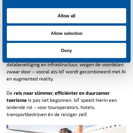
zodra hij of zij dichterbij komt.
i
o
De toekomst van reizen: slimmer, veiliger
Allow all
n
en persoonlijker
Allow selection
IoT verandert de toeristische sector fundamenteel. De
technologie biedt oplossingen die de klantervaring
verbeteren én operationele processen optimaliseren.
Deny
En hoewel er uitdagingen zijn op het gebied van
databeveiliging en infrastructuur, wegen de voordelen
zwaar door – vooral als IoT wordt gecombineerd met AI
en augmented reality.
De
reis naar slimmer, efficiënter en duurzamer
toerisme
is pas net begonnen. IoT speelt hierin een
leidende rol – voor touroperators, hotels,
transportbedrijven én de reiziger zelf.