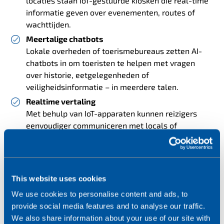
locaties staan IoT-gestuurde kiosken die real-time
informatie geven over evenementen, routes of
wachttijden.
Meertalige chatbots
Lokale overheden of toerismebureaus zetten AI-
chatbots in om toeristen te helpen met vragen
over historie, eetgelegenheden of
veiligheidsinformatie – in meerdere talen.
Realtime vertaling
Met behulp van IoT-apparaten kunnen reizigers
eenvoudiger communiceren met locals of
servicepersoneel via spraak- of tekstvertaling.
Deze slimme tools
verlagen taalbarrières
en zorgen
voor een inclusieve, toegankelijke reiservaring.
This website uses cookies
We use cookies to personalise content and ads, to
Interactieve musea: leren door beleven
provide social media features and to analyse our traffic.
We also share information about your use of our site with
Musea transformeren van statische tentoonstellingen