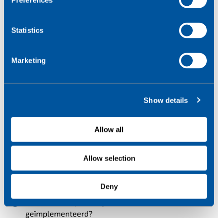
Hoe beheert u
Preferences
e
n
veranderingen en
t
Statistics
service-updates?
S
e
Marketing
l
e
Niets staat stil. Technologie evolueert,
c
kwetsbaarheden worden ontdekt en systemen moeten
Show details
t
worden bijgewerkt. U wilt weten hoe uw toekomstige
i
IoT-partner met deze onvermijdelijke veranderingen
o
omgaat. Vraag daarom:
Allow all
n
Welk proces wordt gevolgd voor het uitrollen van
Allow selection
updates of wijzigingen in de infrastructuur?
Hoe wordt u geïnformeerd over gepland onderhoud
Deny
of wijzigingen die de service kunnen beïnvloeden?
Hoe worden updates getest voordat ze worden
geïmplementeerd?