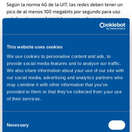
Según la norma 4G de la UIT, las redes deben tener un
pico de al menos 100 megabits por segundo para uso
móvil, y al menos 1 gigabit por segundo para
dispositivos estáticos.
La UIT estipula las normas sobre los requisitos
mínimos para cualquier servicio que utilice esa
This website uses cookies
etiqueta «4G», pero son las operadoras las que eligen
We use cookies to personalise content and ads, to
una tecnología para llevar su servicio a ese nivel.
provide social media features and to analyse our traffic.
We also share information about your use of our site with
LTE es la tecnología más popular y la mayoría de los
our social media, advertising and analytics partners who
proveedores de redes han optado por adoptarla porque
may combine it with other information that you’ve
la consideran la forma más eficaz y eficiente de
provided to them or that they’ve collected from your use
mejorar su tecnología de red existente.
of their services.
Suponiendo que se comercialice con exactitud, si un
servicio lleva la etiqueta «4G LTE» significa que el
C
servicio cumple los niveles de rendimiento 4G de la
Necessary
o
UCI, y que LTE es la tecnología desplegada para