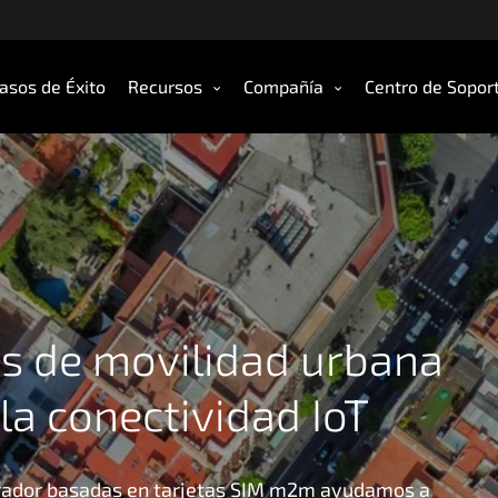
asos de Éxito
Recursos
Compañía
Centro de Sopor
es de movilidad urbana
 la conectividad IoT
erador basadas en tarjetas SIM m2m ayudamos a