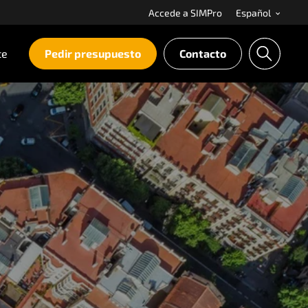
Accede a SIMPro
Español
te
Pedir presupuesto
Contacto
B
u
s
c
a
r