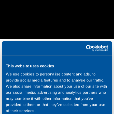
This website uses cookies
We use cookies to personalise content and ads, to
Despliegue de la solución
provide social media features and to analyse our traffic.
en todo el país
We also share information about your use of our site with
our social media, advertising and analytics partners who
may combine it with other information that you’ve
provided to them or that they’ve collected from your use
Con la solución y una conexión de datos estable,
Energy Team puede empezar a desplegar sus
of their services.