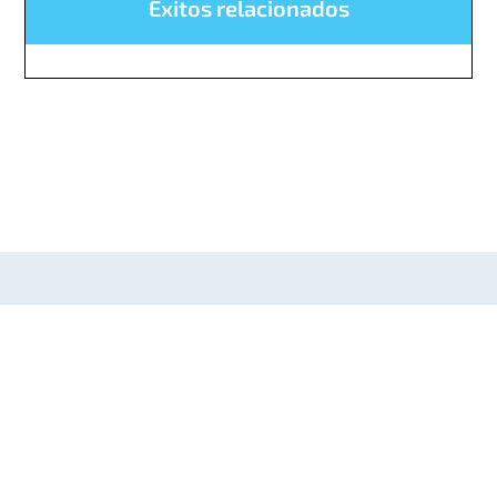
Éxitos relacionados
IoT. No es difícil con
Wireless Logic.