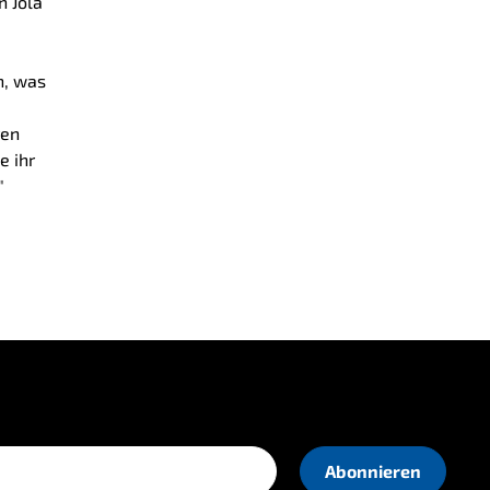
n Jola
n, was
ren
e ihr
"