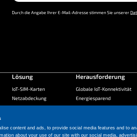
Durch die Angabe Ihrer E-Mail-Adresse stimmen Sie unserer
Dat
Lösung
Herausforderung
IoT-SIM-Karten
Globale IoT-Konnektivität
Netzabdeckung
Energiesparend
SIMPro
Verfügbarkeit
Netzwerk
Zukunftssicherheit
s
Hardware
Markteinführungszeit
ise content and ads, to provide social media features and to an
IoT-Sicherheit
Betriebskosten
rmation about your use of our site with our social media, advertis