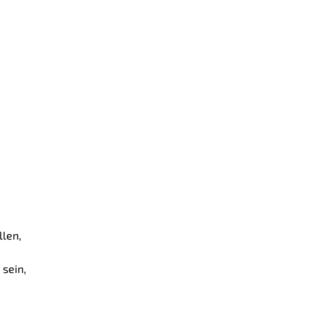
llen,
 sein,