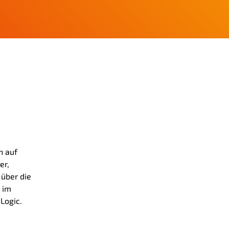
h auf
er,
über die
 im
Logic.