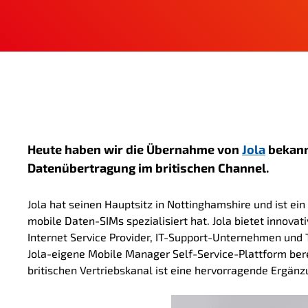
g
e
n
Heute haben wir die Übernahme von
Jola
bekann
Datenübertragung im britischen Channel.
Jola hat seinen Hauptsitz in Nottinghamshire und ist ei
mobile Daten-SIMs spezialisiert hat. Jola bietet innova
Internet Service Provider, IT-Support-Unternehmen und
Jola-eigene Mobile Manager Self-Service-Plattform bere
britischen Vertriebskanal ist eine hervorragende Erg