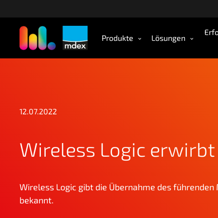
Z
u
m
Erf
Produkte
Lösungen
H
a
u
p
t
i
n
12.07.2022
h
a
Wireless Logic erwirbt
l
t
s
p
Wireless Logic gibt die Übernahme des führenden 
r
bekannt.
i
n