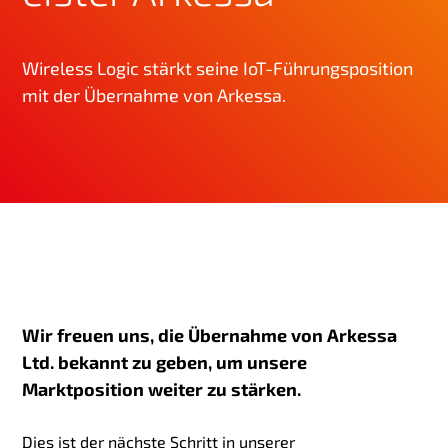
g
e
Wireless Logic stärkt seine IoT-Führungsposition
n
mit der Übernahme von Arkessa.
Wir freuen uns, die Übernahme von Arkessa
Ltd. bekannt zu geben, um unsere
Marktposition weiter zu stärken.
Dies ist der nächste Schritt in unserer