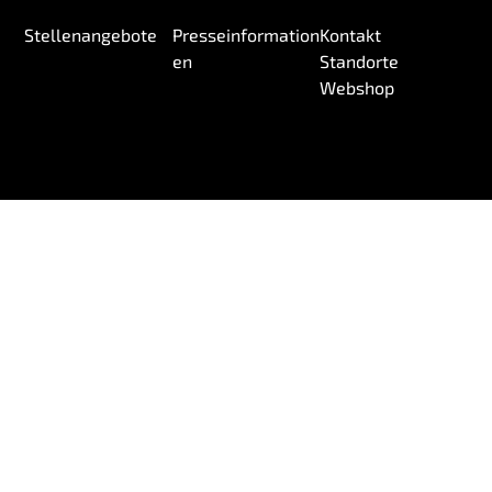
Stellenangebote
Presseinformation
Kontakt
en
Standorte
Webshop
© 2026 Wireless Logic mdex GmbH.
Erklärung gegen Sklaverei und Menschenhandel