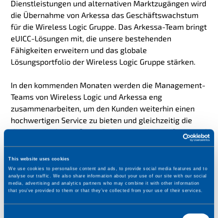
Dienstleistungen und alternativen Marktzugängen wird
die Übernahme von Arkessa das Geschäftswachstum
für die Wireless Logic Gruppe. Das Arkessa-Team bringt
eUICC-Lösungen mit, die unsere bestehenden
Fähigkeiten erweitern und das globale
Lösungsportfolio der Wireless Logic Gruppe stärken.
In den kommenden Monaten werden die Management-
Teams von Wireless Logic und Arkessa eng
zusammenarbeiten, um den Kunden weiterhin einen
hochwertigen Service zu bieten und gleichzeitig die
die Vorteile der größeren Reichweite, des Umfangs und
der Fähigkeiten zu nutzen.
This website uses cookies
Oliver Tucker, CEO von Wireless Logic, sagt:
"Dies ist
We use cookies to personalise content and ads, to provide social media features and to
eine bahnbrechende Übernahme für Wireless Logic, die
analyse our traffic. We also share information about your use of our site with our social
media, advertising and analytics partners who may combine it with other information
die Gruppe in eine stärkere Position bringt, um die
that you’ve provided to them or that they’ve collected from your use of their services.
Bedürfnisse ihrer Kunden zu erfüllen, während sie sich
weiter entwickelt. Arkessa wird die Marktpräsenz der
C