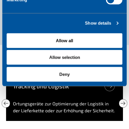
l
e
c
Show details
t
Anwendungen, die wir
i
o
Allow all
mit LTE-M IoT-
n
Konnektivität verbinden
Allow selection
Deny
Tracking und Logistik
Ortungsgeräte zur Optimierung der Logistik in
der Lieferkette oder zur Erhöhung der Sicherheit.