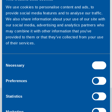
We use cookies to personalise content and ads, to
provide social media features and to analyse our traffic.
We also share information about your use of our site with
our social media, advertising and analytics partners who
may combine it with other information that you’ve
provided to them or that they’ve collected from your use
Lesen Sie unsere Bewertungen
of their services.
C
Necessary
o
n
s
Preferences
e
n
t
Statistics
S
e
Marketing