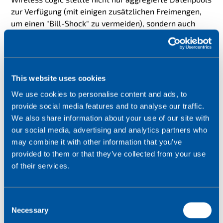
zur Verfügung (mit einigen zusätzlichen Freimengen,
um einen "Bill-Shock" zu vermeiden), sondern auch
eine netzunabhängige, ungesteuerte Roaming-SIM, die
es dem Benutzer ermöglicht, immer die stärkste
Abdeckung in allen wichtigen britischen Netzen zu
haben, anstatt sich auf eine einzige Festnetz-SIM-
This website uses cookies
Verbindung zu verlassen. Mit dem Virtual Private
We use cookies to personalise content and ads, to
Network (VPN) von Wireless Logic ist Securitas in der
provide social media features and to analyse our traffic.
Lage, seinen Kunden eine intelligente Zwei-Wege-
We also share information about your use of our site with
Konnektivität zu bieten, die sicherstellt, dass alle
our social media, advertising and analytics partners who
Daten, die von den Lösungen für einsame Mitarbeiter
may combine it with other information that you’ve
generiert werden, stets sicher sind.
provided to them or that they’ve collected from your use
of their services.
C
Necessary
o