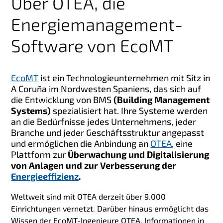
Über OTEA, die
Energiemanagement-
Software von EcoMT
EcoMT
ist
ein Technologieunternehmen mit Sitz in
A Coruña im Nordwesten Spaniens, das sich auf
die Entwicklung von BMS
(
Building Management
Systems)
spezialisiert hat. Ihre Systeme werden
an die Bedürfnisse jedes Unternehmens, jeder
Branche und jeder Geschäftsstruktur angepasst
und ermöglichen die Anbindung an
OTEA
, eine
Plattform zur
Überwachung und Digitalisierung
von Anlagen und zur Verbesserung der
Energieeffizienz
.
Weltweit sind mit OTEA derzeit über 9.000
Einrichtungen vernetzt.
Darüber hinaus ermöglicht das
Wissen der EcoMT-Ingenieure OTEA, Informationen in