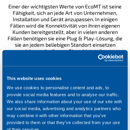
Einer der wichtigsten Werte von EcoMT ist seine
Fähigkeit, sich an jede Art von Unternehmen,
Installation und Gerät anzupassen. In einigen
Fällen wird die Konnektivität von ihren eigenen
Kunden bereitgestellt, aber in vielen anderen
Fällen benötigen sie eine Plug & Play-Lösung, die
sie an jedem beliebigen Standort einsetzen
können. In diesem Sinne bietet die
Mobilfunkkonnektivität ein dringend benötigtes
Maß an Flexibilität, um die Lösung an die
Bedürfnisse des jeweiligen Kunden anzupassen.
This website uses cookies
Ob durch Einsetzen der SIM-Karte in einen Router oder
We use cookies to personalise content and ads, to
ein Gateway oder, falls erforderlich, direkt in die
provide social media features and to analyse our traffic.
Sensoren oder Messgeräte, EcoMT ist dafür
We also share information about your use of our site with
verantwortlich, die Daten je nach den Umständen zu
our social media, advertising and analytics partners who
erfassen und zu zentralisieren, um sie in OTEA zu
may combine it with other information that you’ve
verarbeiten und zu verwalten.
provided to them or that they’ve collected from your use
of their services.