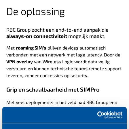
De oplossing
RBC Group zocht een end-to-end aanpak die
always-on connectiviteit
mogelijk maakt.
Met
roaming SIM’s
blijven devices automatisch
verbonden met een netwerk met lage latency. Door de
VPN overlay
van Wireless Logic wordt data veilig
verstuurd en kunnen technische teams remote support
leveren, zonder concessies op security.
Grip en schaalbaarheid met SIMPro
Met veel deployments in het veld had RBC Group een
eenvoudige en veilige manier nodig om SIM’s en
dataverbruik real-time te beheren. Via
SIMPro
kan het
team: