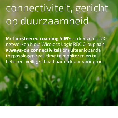
connectiviteit, gericht
n
h
op duurzaamheid
o
u
d
Met
unsteered roaming SIM’s
en keuze uit UK-
netwerken hielp Wireless Logic RBC Group aan
always-on connectiviteit
om uiteenlopende
toepassingen real-time te monitoren en te
beheren. Veilig, schaalbaar en klaar voor groei.