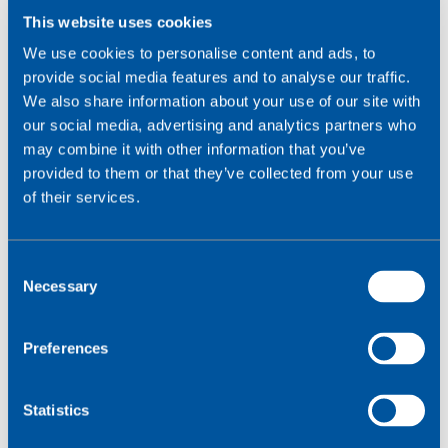
This website uses cookies
nieuwe SIM’s bestellen en activeren,
We use cookies to personalise content and ads, to
regels, notificaties en alerts instellen,
provide social media features and to analyse our traffic.
data en status per SIM inzien,
We also share information about your use of our site with
snel opschalen, met volledige controle over het
our social media, advertising and analytics partners who
SIM-landschap.
may combine it with other information that you’ve
provided to them or that they’ve collected from your use
of their services.
C
Necessary
o
n
s
Preferences
e
n
t
Statistics
S