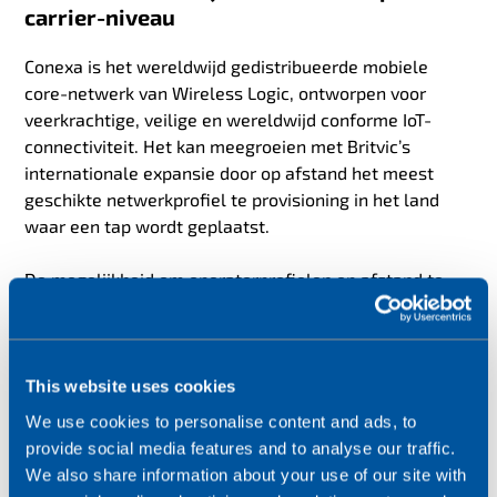
carrier-niveau
Conexa is het wereldwijd gedistribueerde mobiele
core-netwerk van Wireless Logic, ontworpen voor
veerkrachtige, veilige en wereldwijd conforme IoT-
connectiviteit. Het kan meegroeien met Britvic’s
internationale expansie door op afstand het meest
geschikte netwerkprofiel te provisioning in het land
waar een tap wordt geplaatst.
De mogelijkheid om operatorprofielen op afstand te
wisselen — met een combinatie van
eSIM
en
multi-
IMSI-technologie
— vereenvoudigt logistiek, maakt
wereldwijde schaalbaarheid mogelijk en helpt om te
gaan met veranderende operationele, commerciële en
This website uses cookies
regelgevende eisen.
We use cookies to personalise content and ads, to
provide social media features and to analyse our traffic.
SIMPro
is Wireless Logic’s beheersplatform voor IoT-
We also share information about your use of our site with
connectiviteit.
Het geeft Britvic: