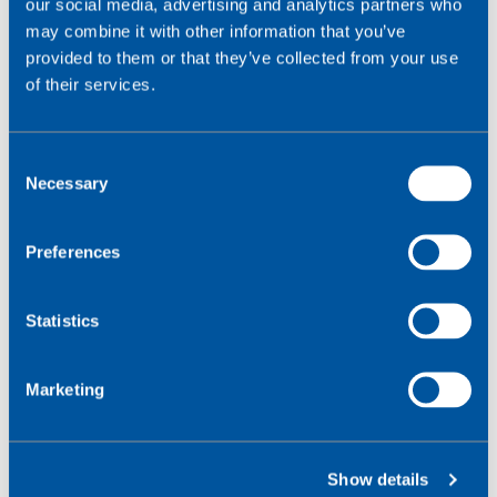
our social media, advertising and analytics partners who
may combine it with other information that you’ve
inzicht in locatie, status en dataverbruik,
provided to them or that they’ve collected from your use
volledige SIM-beheer functionaliteit,
of their services.
diepgaande netwerkdiagnostiek,
API-koppelingen en geavanceerde
C
waarschuwingen,
Necessary
o
integratie van SIM-activiteiten in bestaande
n
workflows.
s
Preferences
e
n
t
Statistics
S
e
Marketing
l
e
c
Show details
t