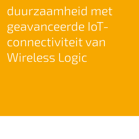
duurzaamheid met
n
h
o
geavanceerde IoT-
u
d
connectiviteit van
Wireless Logic