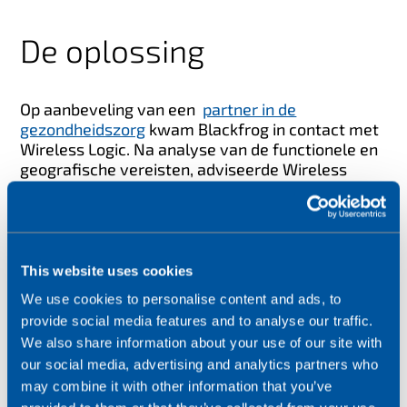
De oplossing
Op aanbeveling van een
partner in de
gezondheidszorg
kwam Blackfrog in contact met
Wireless Logic. Na analyse van de functionele en
geografische vereisten, adviseerde Wireless
Logic een combinatie van het
Conexa
-netwerk en
het
SIMPro
-beheerplatform.
Conexa is Wireless Logic's wereldwijde, speciaal voor
IoT ontwikkelde netwerk. De infrastructuur – met
This website uses cookies
geografisch verspreide mobiele kernen en lokale
We use cookies to personalise content and ads, to
netwerk-breakouts – levert robuuste, wereldwijd
provide social media features and to analyse our traffic.
conforme connectiviteit voor kritieke toepassingen
We also share information about your use of our site with
zoals Emvólio.
our social media, advertising and analytics partners who
may combine it with other information that you’ve
SIMPro biedt centraal, veilig en schaalbaar beheer van