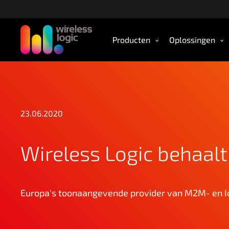
S
l
a
Producten
Oplossingen
o
v
e
r
n
a
23.06.2020
a
r
d
Wireless Logic behaalt
e
h
o
o
Europa's toonaangevende provider van M2M- en IoT-
f
d
i