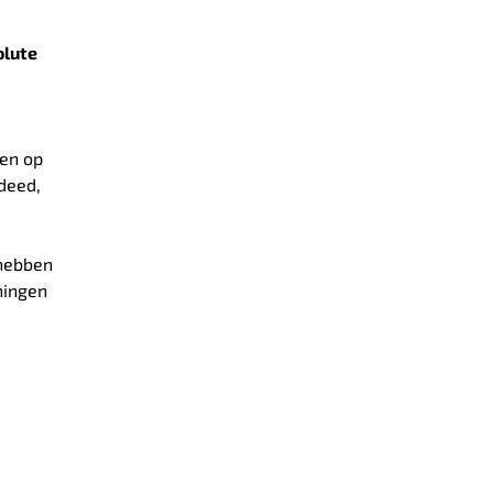
olute
ren op
deed,
 hebben
ningen