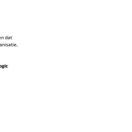
en dat
anisatie,
ogic