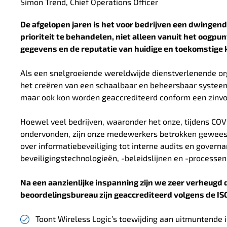
Simon Trend, Chief Operations Officer
De afgelopen jaren is het voor bedrijven een dwingen
prioriteit te behandelen, niet alleen vanuit het oogp
gegevens en de reputatie van huidige en toekomstige 
Als een snelgroeiende wereldwijde dienstverlenende or
het creëren van een schaalbaar en beheersbaar systeem 
maar ook kon worden geaccrediteerd conform een zinvol
Hoewel veel bedrijven, waaronder het onze, tijdens CO
ondervonden, zijn onze medewerkers betrokken geweest
over informatiebeveiliging tot interne audits en govern
beveiligingstechnologieën, -beleidslijnen en -processe
Na een aanzienlijke inspanning zijn we zeer verheugd 
beoordelingsbureau zijn geaccrediteerd volgens de I
Toont Wireless Logic’s toewijding aan uitmuntende 