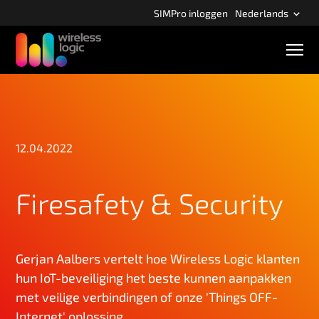
S
SIMPro inloggen
Nederlands
l
a
M
o
o
b
v
i
e
e
r
l
e
n
n
a
12.04.2022
a
a
v
i
r
g
Firesafety & Security
d
a
e
t
i
h
e
o
Gerjan Aalbers vertelt hoe Wireless Logic klanten
o
hun IoT-beveiliging het beste kunnen aanpakken
f
met veilige verbindingen of onze 'Things OFF-
d
Internet' oplossing.
i