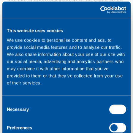
snel ter plaatse kan zijn om overtreders op te pakken
of kan de politie ze beter opsporen. Hierbij is het
essentieel dat de gedeelde camerabeelden een hoge
resolutie hebben en dat de verbinding tussen
This website uses cookies
alarmcentrales snel is. Dit bevestigt dat het belang
We use cookies to personalise content and ads, to
van
realtime beelden die vanaf elke locatie
provide social media features and to analyse our traffic.
toegankelijk zijn met 4G-connectiviteit
.
We also share information about your use of our site with
our social media, advertising and analytics partners who
Niet alleen het gemak, maar ook de risico’s van een
may combine it with other information that you’ve
verbonden wereld zijn een aandachtspunt.
provided to them or that they’ve collected from your use
Tegenwoordig kom je dagelijks voorbeelden tegen in de
of their services.
media van hackers die gebouwbeheersystemen,
camera’s bij toegangscontroles of HVAC-systemen
compromitteren. Het is belangrijk om na te denken
C
over de toenemende complexiteit van een verbonden
Necessary
o
wereld en stil te staan bij risico’s die deze
n
veranderende wereld met zich meebrengt. De vraag is
s
niet of, maar wanneer een onveilige toepassing risico’s
Preferences
e