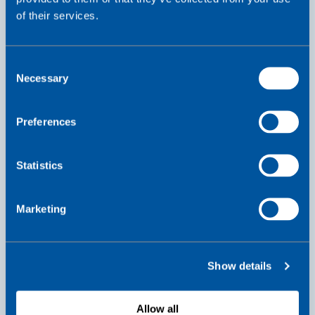
of their services.
C
Necessary
o
n
s
Preferences
e
n
t
Statistics
S
e
Marketing
l
e
c
Show details
t
i
o
Allow all