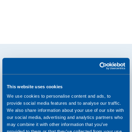
Wat zijn de belangrijkste
This website uses cookies
We use cookies to personalise content and ads, to
voordelen van 5G Non-
provide social media features and to analyse our traffic.
We also share information about your use of our site with
standalone?
our social media, advertising and analytics partners who
may combine it with other information that you’ve
provided to them or that they’ve collected from your use