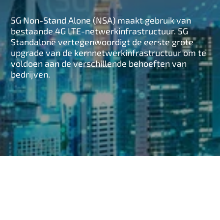
n
5G Non-Stand Alone (NSA) maakt gebruik van
h
bestaande 4G LTE-netwerkinfrastructuur. 5G
o
Standalone vertegenwoordigt de eerste grote
u
upgrade van de kernnetwerkinfrastructuur om te
d
voldoen aan de verschillende behoeften van
bedrijven.