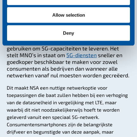
n
Allow selection
In plaats van volledig nieuwe netwerken te
Deny
moeten bouwen, biedt NSA een manier voor
MNO’s om hun bestaande netwerkarchitectuur te
gebruiken om 5G-capaciteiten te leveren. Het
stelt MNO’s in staat om
5G-diensten
sneller en
goedkoper beschikbaar te maken voor zowel
consumenten als bedrijven dan wanneer alle
netwerken vanaf nul moesten worden gecreëerd.
Dit maakt NSA een nuttige netwerkoptie voor
toepassingen die baat zullen hebben bij een verhoging
van de datasnelheid in vergelijking met LTE, maar
waarbij dit niet noodzakelijkerwijs hoeft te worden
geleverd vanuit een speciaal 5G-netwerk.
Consumentensmartphones zijn de belangrijkste
drijfveer en begunstigde van deze aanpak, maar