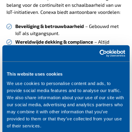
belang voor de continuïteit en schaalbaarheid van uw
IoT-initiatieven. Conexa biedt aantoonbare voordelen:
Beveiliging & betrouwbaarheid
– Gebouwd met
IoT als uitgangspunt.
Wereldwijde dekking & compliance
– Altijd
verbonden, wereldwijd.
Realtime netwerkbeheer
– Volledige
zichtbaarheid en controle.
Flexibiliteit
– Ondersteuning voor Remote SIM
This website uses cookies
Provisioning (RSP).
We use cookies to personalise content and ads, to
provide social media features and to analyse our traffic.
Conexa: de toekomst van IoT-connectiviteit
We also share information about your use of our site with
our social media, advertising and analytics partners who
Met een eigen core-netwerk, wereldwijde reikwijdte en
may combine it with other information that you’ve
realtime beheermogelijkheden is Conexa dé keuze voor
provided to them or that they’ve collected from your use
organisaties die willen groeien met IoT – van OEM’s en
of their services.
solution providers tot wereldwijd opererende