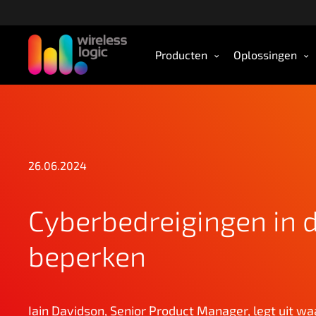
S
l
a
Producten
Oplossingen
o
v
e
r
n
a
a
26.06.2024
r
d
Cyberbedreigingen in 
e
h
o
beperken
o
f
d
Iain Davidson, Senior Product Manager, legt uit wa
i