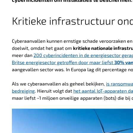
Kritieke infrastructuur on
Cyberaanvallen kunnen ernstige schade veroorzaken en v
doelwit, omdat het gaat om
kritieke nationale infrast
meer dan
200 cyberincidenten in de energiesector gera
Britse energiesector getroffen door maar liefst
30% van 
aangevallen sector was. In Europa lag dit percentage n
Als we cyberaanvallen als geheel bekijken,
is ransomwar
bedreiging
. Hieruit volgt dat
het aantal IoT-apparaten da
maar liefst ~1 miljoen onveilige apparaten (bots) die bij 