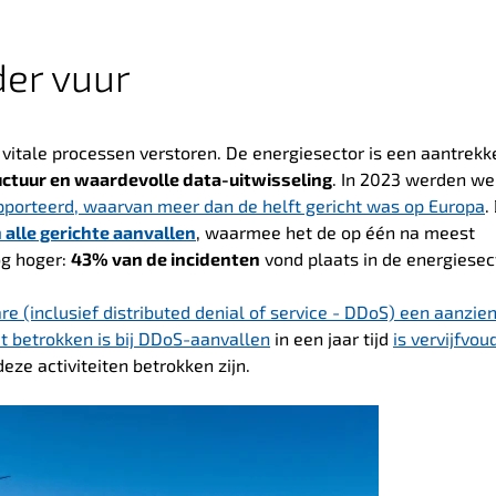
der vuur
itale processen verstoren. De energiesector is een aantrekke
ructuur en waardevolle data-uitwisseling
. In 2023 werden we
pporteerd, waarvan meer dan de helft gericht was op Europa
.
alle gerichte aanvallen
, waarmee het de op één na meest
og hoger:
43% van de incidenten
vond plaats in de energiesec
e (inclusief distributed denial of service - DDoS) een aanzien
t betrokken is bij DDoS-aanvallen
in een jaar tijd
is vervijfvou
deze activiteiten betrokken zijn.