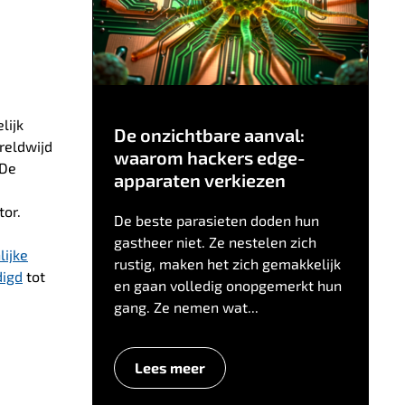
lijk
De onzichtbare aanval:
reldwijd
waarom hackers edge-
De
apparaten verkiezen
tor.
De beste parasieten doden hun
gastheer niet. Ze nestelen zich
lijke
rustig, maken het zich gemakkelijk
digd
tot
en gaan volledig onopgemerkt hun
gang. Ze nemen wat...
Lees meer