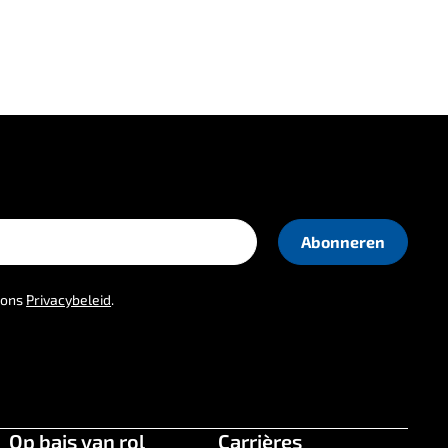
t ons
Privacybeleid
.
Op bais van rol
Carrières