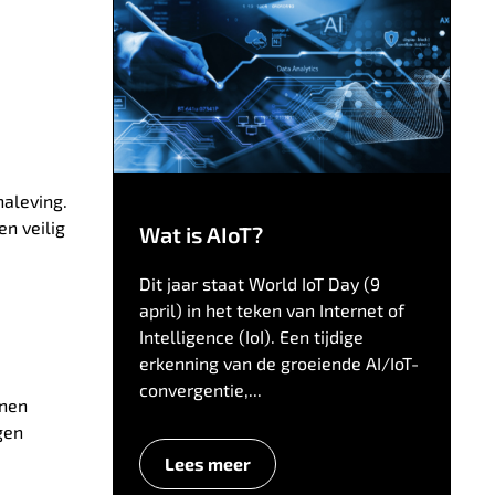
naleving.
n veilig
Wat is AIoT?
Dit jaar staat World IoT Day (9
april) in het teken van Internet of
Intelligence (IoI). Een tijdige
erkenning van de groeiende AI/IoT-
convergentie,...
nnen
gen
Lees meer