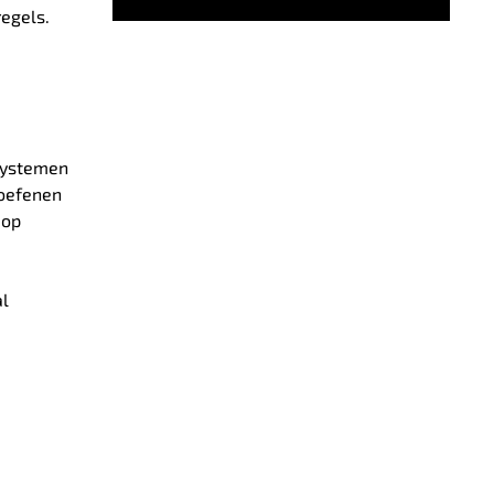
egels.
 systemen
 oefenen
 op
al