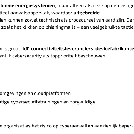
r slimme energiesystemen
, maar alleen als deze op een veilig
tieel aanvalsoppervlak, waardoor
uitgebreide
en kunnen zowel technisch als procedureel van aard zijn. De
 zoals het klikken op phishingmails – een veelgebruikte tacti
n is groot.
IoT-connectiviteitsleveranciers, devicefabrikante
ijk cybersecurity als topprioriteit beschouwen.
T-omgevingen en cloudplatformen
atige cybersecuritytrainingen en zorgvuldige
 organisaties het risico op cyberaanvallen aanzienlijk beper
.