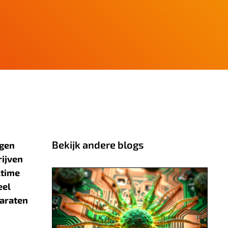
Bekijk andere blogs
ngen
rijven
ltime
eel
paraten