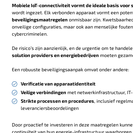
Mobiele IoT-connectiviteit vormt de ideale basis voo
wordt ingezet. Elk verbonden apparaat vormt een poten
beveiligingsmaatregelen
onmisbaar zijn. Kwetsbaarhed
onveilige configuraties, maar ook aan menselijke fouten
cybercriminelen.
De risico’s zijn aanzienlijk, en de urgentie om te handele
solution providers en energiebedrijven
moeten gezamenl
Een robuuste beveiligingsaanpak omvat onder andere:
Verificatie van apparaatidentiteit
Veilige verbindingen
met netwerkinfrastructuur, I
Strikte processen en procedures
, inclusief regelm
leveranciersbeoordelingen
Door proactief te investeren in deze maatregelen kunnen
continuïteit van hun energie-infrastructuur waarborgen