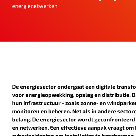
energienetwerken.
n
h
o
u
d
De
energiesector
ondergaat een digitale transf
voor energieopwekking, opslag en distributie. Da
hun infrastructuur - zoals zonne- en windparken
monitoren en beheren. Net als in andere sectore
belang. De energiesector wordt geconfronteerd 
en netwerken. Een effectieve aanpak vraagt om
cyberincidenten om installaties te beschermen.