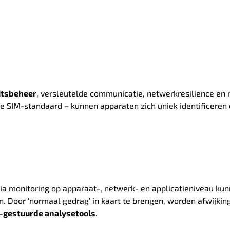
eitsbeheer
, versleutelde communicatie, netwerkresilience en 
e SIM-standaard – kunnen apparaten zich uniek identificeren e
Via monitoring op apparaat-, netwerk- en applicatieniveau ku
en. Door ‘normaal gedrag’ in kaart te brengen, worden afwijkin
I-gestuurde analysetools
.