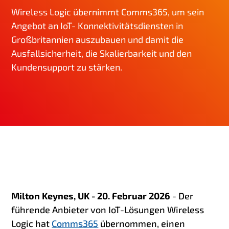
g
Wireless Logic übernimmt Comms365, um sein
e
Angebot an IoT- Konnektivitätsdiensten in
n
Großbritannien auszubauen und damit die
Ausfallsicherheit, die Skalierbarkeit und den
Kundensupport zu stärken.
Milton Keynes, UK -
20.
Februar 2026
- Der
führende Anbieter von IoT-Lösungen Wireless
Logic hat
Comms365
übernommen, einen