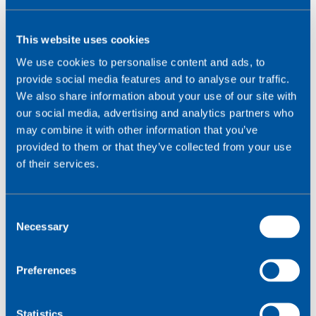
Unternehmens stand im Mittelpunkt unseres
ursprünglichen Geschäftsplans.
Das haben wir mit
This website uses cookies
unserem treuen Kundenstamm und unserem
fantastischen Team erreicht, das sich der Lösung von
We use cookies to personalise content and ads, to
Kundenproblemen verschrieben hat."
provide social media features and to analyse our traffic.
We also share information about your use of our site with
"Diese Vereinbarung unterstreicht unser langfristiges
our social media, advertising and analytics partners who
Engagement auf dem britischen Markt", sagt Cyril
may combine it with other information that you’ve
Deschanel, Group Managing Director, Europe & UK bei
provided to them or that they’ve collected from your use
Wireless Logic. "Wir freuen uns, das Team von
of their services.
Comms365 willkommen zu heißen und ihr weiteres
Wachstum zu unterstützen."
C
Necessary
o
Comms365 wird weiterhin als eigenständiges
n
Unternehmen agieren, ohne unmittelbare Änderungen
s
bei Kundenverträgen, Partnerbeziehungen oder dem
Preferences
e
Tagesgeschäft.
n
t
Statistics
Über Comms365