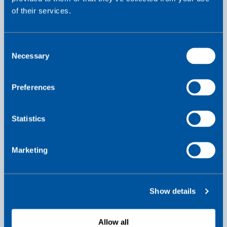
of their services.
我们在全球范围内简化和自动化 IoT 连接，并在整
个产品生命周期中增加价值。
C
Necessary
o
了解更多
n
我
s
们
Preferences
e
的
n
业
t
Statistics
务
S
e
Marketing
l
e
c
Show details
t
i
o
Allow all
我们如何开展业务