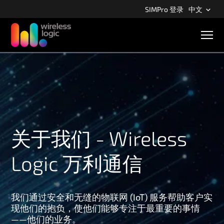
S
SIMPro 登录
中文
k
i
M
p
o
b
t
i
o
l
m
e
n
a
a
i
v
n
i
g
c
关于我们 - Wireless
a
o
t
n
i
Logic 万利通信
o
t
n
e
n
我们通过安全和无缝的物联网 (IoT) 服务帮助客户实
t
现他们的抱负，使他们能够专注于最重要的事情
——他们的业务。