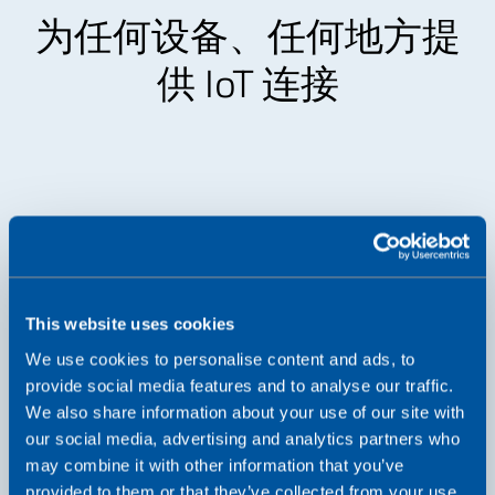
为任何设备、任何地方提
供 IoT 连接
This website uses cookies
We use cookies to personalise content and ads, to
provide social media features and to analyse our traffic.
We also share information about your use of our site with
our social media, advertising and analytics partners who
may combine it with other information that you’ve
我们的业务
provided to them or that they’ve collected from your use