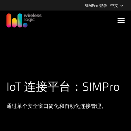
S
SIMPro 登录
中文
k
i
M
p
o
b
t
i
o
l
m
e
n
a
a
i
v
n
i
g
c
a
o
IoT 连接平台：SIMPro
t
n
i
o
t
n
e
通过单个安全窗口简化和自动化连接管理。
n
t