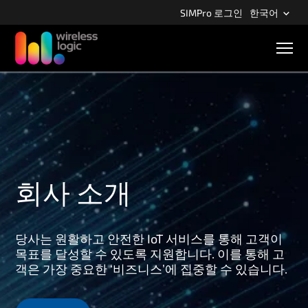
S
SIMPro 로그인
한국어
k
i
M
p
o
b
t
i
o
l
m
e
n
a
a
i
v
n
i
g
c
회사 소개
a
o
t
n
i
o
t
n
당사는 원활하고 안전한 IoT 서비스를 통해 고객이
e
목표를 달성할 수 있도록 지원합니다. 이를 통해 고
n
객은 가장 중요한 ‘비즈니스’에 집중할 수 있습니다.
t