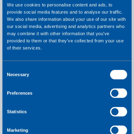
We use cookies to personalise content and ads, to
provide social media features and to analyse our traffic.
We also share information about your use of our site with
당사가 하는 일
our social media, advertising and analytics partners who
당사는 전 세계적으로 IoT 연결을 간소화하고 자동
may combine it with other information that you’ve
화하며, 제품 라이프사이클 전반에 걸쳐 가치를 제
provided to them or that they’ve collected from your use
공합니다.
of their services.
C
자세히 알아보기
Necessary
당
o
사
n
가
s
Preferences
하
e
는
n
일
t
Statistics
S
e
Marketing
l