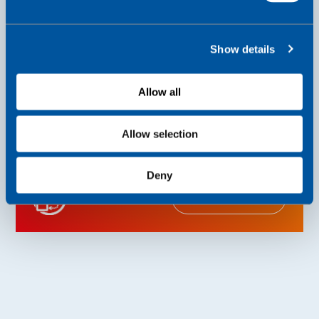
e
c
Show details
t
i
당사가 일하는 방식
o
Allow all
n
당사는 기기, 네트워크, 애플리케이션, 및 클라우드
을 아우르도록 솔루션을 조율하며, 고객 성공에 초
Allow selection
점을 맞춰 IoT의 잠재력을 실현합니다.
Deny
자세히 알아보기
당
사
가
일
하
는
방