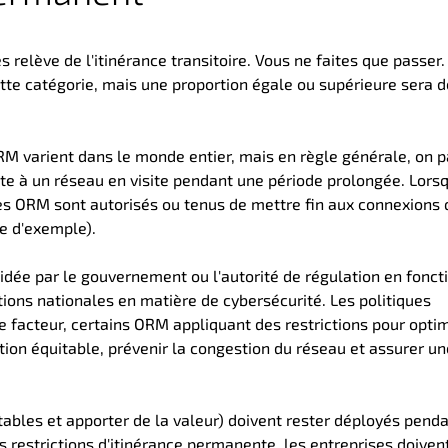
 relève de l'itinérance transitoire. Vous ne faites que passer.
te catégorie, mais une proportion égale ou supérieure sera 
ORM varient dans le monde entier, mais en règle générale, on p
te à un réseau en visite pendant une période prolongée. Lors
les ORM sont autorisés ou tenus de mettre fin aux connexions 
re d'exemple)
.
cidée par le gouvernement ou l'autorité de régulation en fonct
ions nationales en matière de cybersécurité. Les politiques
e facteur, certains ORM
appliquant des restrictions pour opti
sation équitable, prévenir la congestion du réseau et assurer un
ntables et apporter de la valeur) doivent rester déployés pend
 restrictions d'itinérance permanente, les entreprises doivent