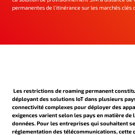
n
permanentes de l'itinérance sur les marchés clés o
c
i
p
a
l
Les restrictions de roaming permanent constit
déployant des solutions IoT dans plusieurs pay
connectivité complexes pour déployer des appare
exigences varient selon les pays en matière de 
données. Pour les entreprises qui souhaitent se
réglementation des télécommunications, cette co