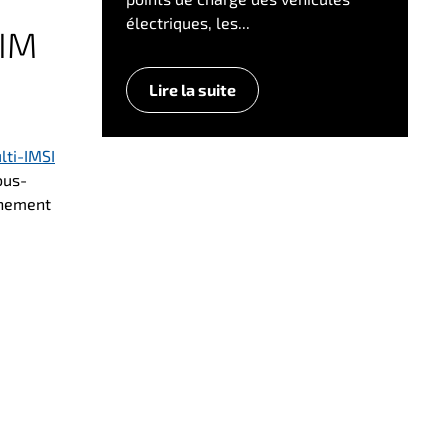
électriques, les...
SIM
Lire la suite
lti-IMSI
ous-
inement