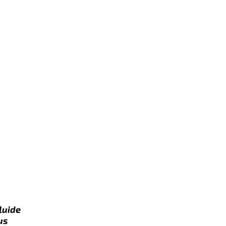
luide
us