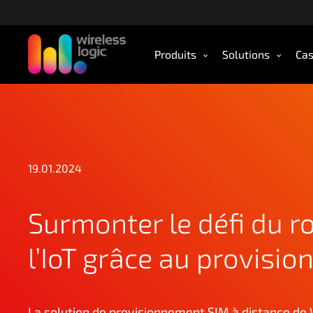
A
c
c
Produits
Solutions
Cas
é
d
e
r
a
u
c
19.01.2024
o
n
t
Surmonter le défi du 
e
n
l’IoT grâce au provisi
u
p
r
i
La solution de provisionnement SIM à distance de 