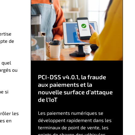
ertise
mpte de
, quel
argés ou
PCI-DSS v4.0.1, la fraude
aux paiements et la
nouvelle surface d'attaque
e si
de l'IoT
Les paiements numériques se
rôler les
développent rapidement dans les
tes en
terminaux de point de vente, les
points de charge des véhicules