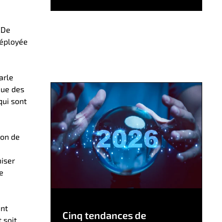
 De
déployée
arle
que des
qui sont
ion de
miser
e
ant
Cinq tendances de
 soit