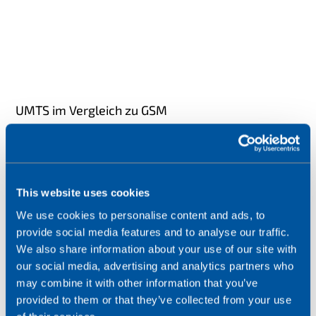
UMTS im Vergleich zu GSM
GSM
(Global System for Mobile Communication)
war die am weitesten verbreitete Technologie
hinter der zweiten Generation von
Mobilfunknetzen (2G).
This website uses cookies
Bei seiner Einführung hatte UMTS eine maximale
We use cookies to personalise content and ads, to
Downlink-Datenrate von 384 kbit/s und war damit
provide social media features and to analyse our traffic.
etwa 40 Mal schneller als die GSM-Rate von 9,6 kbit/s.
We also share information about your use of our site with
Mit der Integration von High Speed Packet Access
our social media, advertising and analytics partners who
(HSPA)-Technologien in UMTS konnten die
may combine it with other information that you’ve
Geschwindigkeiten im Laufe der Zeit noch weiter
provided to them or that they’ve collected from your use
gesteigert werden. Advanced HSPA+ steigert die